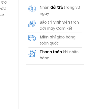
u mỡ
Nhận
đổi trả
trong 30
vào
ngày
 cứ
Bảo trì
vĩnh viễn
trọn
đời máy Cam kết
Miễn phí
giao hàng
toàn quốc
Thanh toán
khi nhận
hàng