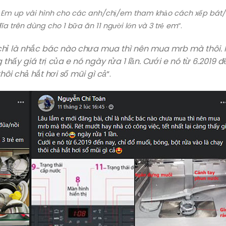
.
Em up vài hình cho các anh/chị/em tham khảo cách xếp bát/
ĩa trên dùng cho 1 bữa ăn 11 người lớn và 3 trẻ em
“.
chỉ là nhắc bác nào chưa mua thì nên mua mrb mà thôi. 
thấy giá trị của e nó ngày rửa 1 lần. Cưới e nó từ 6.2019 đ
hôi chả hắt hơi sổ mũi gì cả
“.