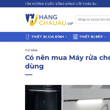
Skip
TẬN HƯỞNG CUỘC SỐNG ĐẲNG CẤP CHÂU ÂU...
to
content
Tìm
kiếm:
THIẾT BỊ GIA ĐÌNH
THIẾT BỊ BẾP
TƯ VẤN
Có nên mua Máy rửa ché
dùng