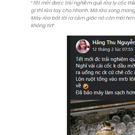
“
Tết mới được trải nghiệm quả rửa ly cốc t
Một số mẫu Viên rửa chén tại Hàng 
gì thì rửa tay cho nhanh. Mà rửa xong mang
Máy rửa bát lôi ra cảm giác nó còn mới hơ
không tin
“.