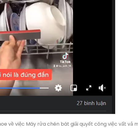
oe về việc Máy rửa chén bát giải quyết công việc vất vả m