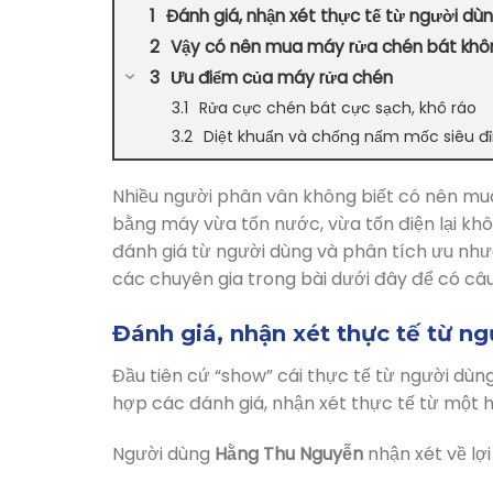
Đánh giá, nhận xét thực tế từ người dù
Vậy có nên mua máy rửa chén bát khô
Ưu điểm của máy rửa chén
Rửa cực chén bát cực sạch, khô ráo
Diệt khuẩn và chống nấm mốc siêu đ
Cực nhiều chế độ rửa cho bạn lựa ch
Tiết kiệm nước hơn so với rửa bằng 
Nhiều người phân vân không biết có nên mu
bằng máy vừa tốn nước, vừa tốn điện lại kh
Máy rửa chén không tốn điện không?
đánh giá từ người dùng và phân tích ưu như
Rửa được cực nhiều chén bát
các chuyên gia trong bài dưới đây để có câu 
Cải thiện hạnh phúc gia đình
Nhược điểm của máy rửa chén
Đánh giá, nhận xét thực tế từ n
Vị trí lắp đặt máy rửa chén
Xếp chén, bát vào máy rửa chén
Đầu tiên cứ “show” cái thực tế từ người dùn
Số tiền bỏ ra đầu tư là khá lớn làm nả
hợp các đánh giá, nhận xét thực tế từ một
Không phải dụng cụ nào cũng có th
Người dùng
Hằng Thu Nguyễn
nhận xét về lợ
Đau đầu khi chọn mua máy rửa bát
Một số mẫu Máy rửa chén bán chạy t