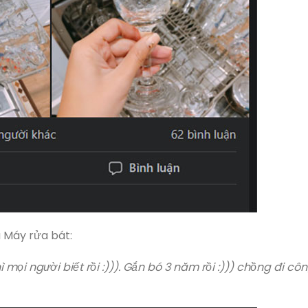
a Máy rửa bát:
ì mọi người biết rồi :))). Gắn bó 3 năm rồi :))) chồng đi cô