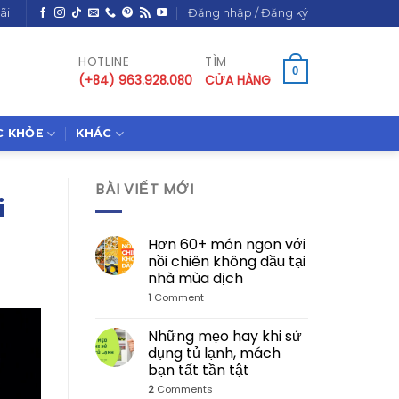
ãi
Đăng nhập / Đăng ký
HOTLINE
TÌM
0
(+84) 963.928.080
CỬA HÀNG
C KHỎE
KHÁC
BÀI VIẾT MỚI
i
Hơn 60+ món ngon với
nồi chiên không dầu tại
nhà mùa dịch
1
Comment
Những mẹo hay khi sử
dụng tủ lạnh, mách
bạn tất tần tật
2
Comments