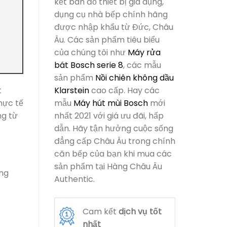
kết bán đồ thiết bị gia dụng,
dụng cụ nhà bếp chính hãng
được nhập khẩu từ Đức, Châu
Âu. Các sản phẩm tiêu biểu
của chúng tôi như
Máy rửa
bát Bosch serie 8
, các mẫu
sản phẩm
Nồi chiên không dầu
t
Klarstein
cao cấp. Hay các
hực tế
mẫu
Máy hút mùi Bosch
mới
ng từ
nhất 2021 với giá ưu đãi, hấp
dẫn. Hãy tận hưởng cuộc sống
đẳng cấp Châu Âu trong chính
căn bếp của bạn khi mua các
sản phẩm tại Hàng Châu Âu
ổng
Authentic.
Cam kết
dịch vụ
tốt
nhất