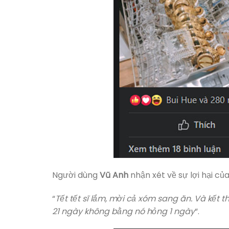
Người dùng
Vũ Anh
nhận xét về sự lợi hại củ
“
Tết tết sĩ lắm, mời cả xóm sang ăn. Và kết th
21 ngày không bằng nó hỏng 1 ngày
“.