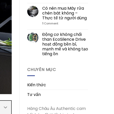
Có nên mua Máy rửa
chén bát không –
Thực tế từ người dùng
1
Comment
Động cơ không chổi
than EcoSilence Drive
hoạt động bền bỉ,
mạnh mẽ và không tạo
tiếng ồn
CHUYÊN MỤC
Kiến thức
Tư vấn
Hàng Châu Âu Authentic cam