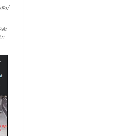
đĩa/
Rét
ến