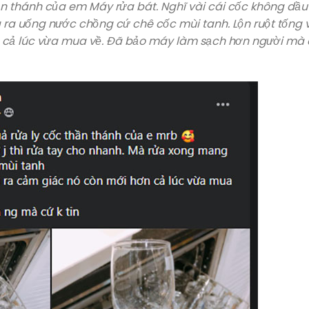
hần thánh của em Máy rửa bát. Nghĩ vài cái cốc không dầ
Châu Âu Authentic
 ra uống nước chồng cứ chê cốc mùi tanh. Lộn ruột tống 
n cả lúc vừa mua về. Đã bảo máy làm sạch hơn người mà