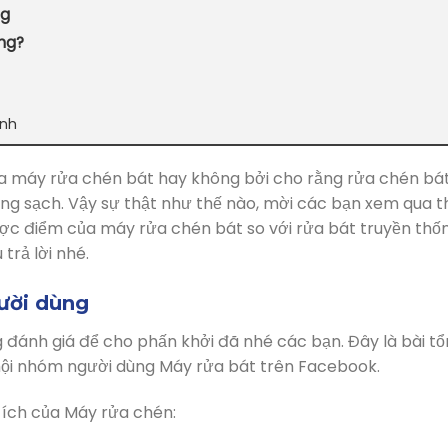
ng
ng?
ỉnh
ọn
auto cơm
a máy rửa chén bát hay không bởi cho rằng rửa chén bá
ông sạch. Vậy sự thật như thế nào, mời các bạn xem qua t
 Không hề tốn như bạn tưởng
ợc điểm của máy rửa chén bát so với rửa bát truyền thố
trả lời nhé.
gười dùng
g đánh giá để cho phấn khởi đã nhé các bạn. Đây là bài t
n lòng nhiều người
 hội nhóm người dùng Máy rửa bát trên Facebook.
ể cho vào máy rửa chén
i ích của Máy rửa chén:
ại Hàng Châu Âu Authentic