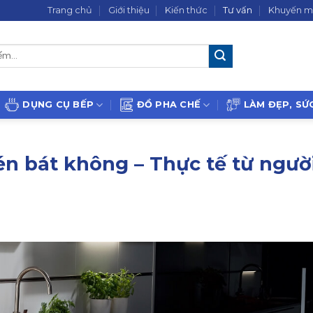
Trang chủ
Giới thiệu
Kiến thức
Tư vấn
Khuyến m
DỤNG CỤ BẾP
ĐỒ PHA CHẾ
LÀM ĐẸP, SỨ
n bát không – Thực tế từ ngườ