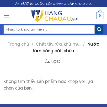
Skip
TẬN HƯỞNG CUỘC SỐNG ĐẲNG CẤP CHÂU ÂU...
to
0
content
Tìm
kiếm:
Trang chủ
/
Chất tẩy rửa, khử mùi
/
Nước
làm bóng bát, chén
LỌC
Không tìm thấy sản phẩm nào khớp với lựa
chọn của bạn.