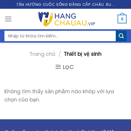
Skip
TẬN HƯỞNG CUỘC SỐNG ĐẲNG CẤP CHÂU ÂU...
to
0
content
Tìm
kiếm:
Trang chủ
/
Thiết bị vệ sinh
LỌC
Không tìm thấy sản phẩm nào khớp với lựa
chọn của bạn.