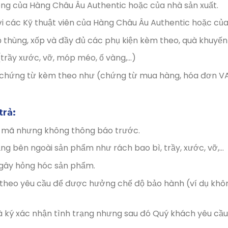
g của Hàng Châu Âu Authentic hoặc của nhà sản xuất.
ởi các Kỹ thuật viên của Hàng Châu Âu Authentic hoặc của
 thùng, xốp và đầy đủ các phụ kiện kèm theo, quà khuyến
(trầy xước, vỡ, móp méo, ố vàng,…)
c chứng từ kèm theo như (chứng từ mua hàng, hóa đơn VA
trả:
u mã nhưng không thông báo trước.
ng bên ngoài sản phẩm như rách bao bì, trầy, xước, vỡ,…
gây hỏng hóc sản phẩm.
theo yêu cầu để được hưởng chế độ bảo hành (ví dụ khôn
ý xác nhận tình trạng nhưng sau đó Quý khách yêu cầu đổi