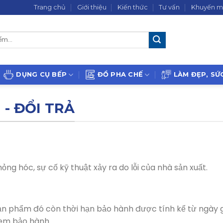
Trang chủ
Giới thiệu
Kiến thức
Tư vấn
Khuyến m
DỤNG CỤ BẾP
ĐỒ PHA CHẾ
LÀM ĐẸP, SỨ
- ĐỔI TRẢ
ng hóc, sự cố kỹ thuật xảy ra do lỗi của nhà sản xuất.
n phẩm đó còn thời hạn bảo hành được tính kể từ ngày 
tem bảo hành.