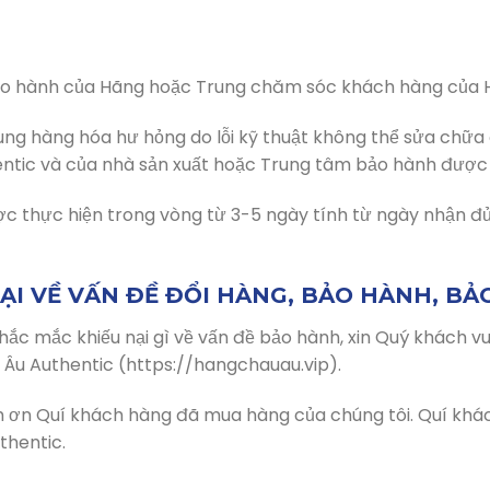
 bảo hành của Hãng hoặc Trung chăm sóc khách hàng của 
 dung hàng hóa hư hỏng do lỗi kỹ thuật không thể sửa chữa
ntic và của nhà sản xuất hoặc Trung tâm bảo hành được 
ược thực hiện trong vòng từ 3-5 ngày tính từ ngày nhận đủ
NẠI VỀ VẤN ĐỀ ĐỔI HÀNG, BẢO HÀNH, BẢO
hắc mắc khiếu nại gì về vấn đề bảo hành, xin Quý khách v
u Authentic (https://hangchauau.vip).
ơn Quí khách hàng đã mua hàng của chúng tôi. Quí khách
thentic.