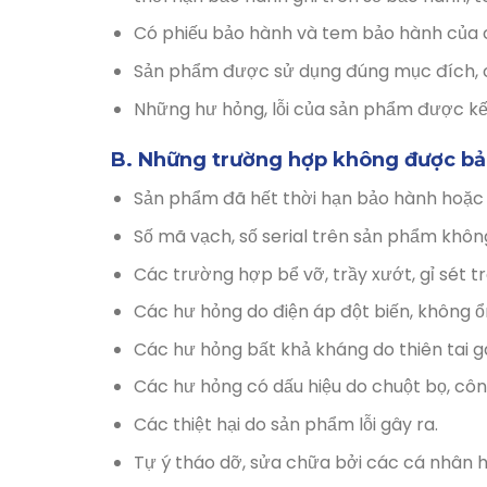
Có phiếu bảo hành và tem bảo hành của c
Sản phẩm được sử dụng đúng mục đích, c
Những hư hỏng, lỗi của sản phẩm được kết l
B. Những trường hợp không được bả
Sản phẩm đã hết thời hạn bảo hành hoặc
Số mã vạch, số serial trên sản phẩm khôn
Các trường hợp bể vỡ, trầy xướt, gỉ sét t
Các hư hỏng do điện áp đột biến, không ổ
Các hư hỏng bất khả kháng do thiên tai g
Các hư hỏng có dấu hiệu do chuột bọ, cô
Các thiệt hại do sản phẩm lỗi gây ra.
Tự ý tháo dỡ, sửa chữa bởi các cá nhân h