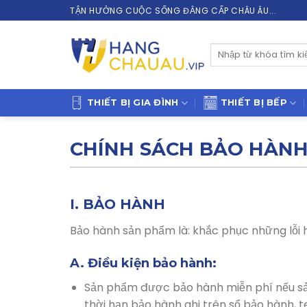
Skip
TẬN HƯỞNG CUỘC SỐNG ĐẲNG CẤP CHÂU ÂU...
to
content
Tìm
kiếm:
THIẾT BỊ GIA ĐÌNH
THIẾT BỊ BẾP
CHÍNH SÁCH BẢO HÀNH 
I. BẢO HÀNH
Bảo hành sản phẩm là: khắc phục những lỗi hỏ
A. Điều kiện bảo hành:
Sản phẩm được bảo hành miễn phí nếu sả
thời hạn bảo hành ghi trên sổ bảo hành, 