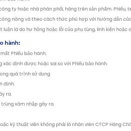
ông ty hoặc nhà phân phối, hãng trên sản phẩm. Phiếu, t
ông năng và theo cách thức phù hợp với hướng dẫn của
uận là do hư hỏng hoặc lỗi của phụ tùng, linh kiện hoặc do
o hành:
 mất Phiếu bảo hành.
g xác định được hoặc sai so với Phiếu bảo hành.
rong quá trình sử dụng.
n định.
ây ra.
n trùng xâm nhập gây ra.
oặc kỹ thuật viên không phải là nhân viên CTCP Hàng Châ