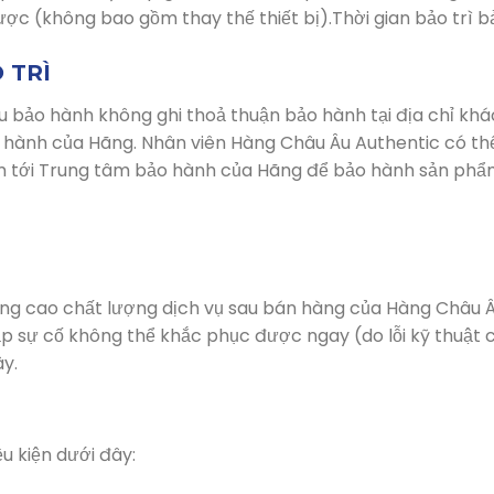
c (không bao gồm thay thế thiết bị).Thời gian bảo trì b
 TRÌ
u bảo hành không ghi thoả thuận bảo hành tại địa chỉ khá
 hành của Hãng. Nhân viên Hàng Châu Âu Authentic có t
 tới Trung tâm bảo hành của Hãng để bảo hành sản phẩ
ng cao chất lượng dịch vụ sau bán hàng của Hàng Châu Â
p sự cố không thể khắc phục được ngay (do lỗi kỹ thuật c
ây.
u kiện dưới đây: