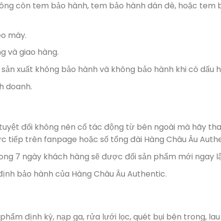
hông còn tem bảo hành, tem bảo hành dán đè, hoặc tem b
eo máy.
 và giao hàng.
 sản xuất không bảo hành và không bảo hành khi có dấu h
nh doanh.
i, tuyệt đối không nên cố tác động từ bên ngoài mà hãy t
c tiếp trên fanpage hoặc số tổng đài Hàng Châu Âu Authe
rong 7 ngày khách hàng sẽ được đổi sản phẩm mới ngay lậ
 định bảo hành của Hàng Châu Âu Authentic.
ẩm định kỳ, nạp ga, rửa lưới lọc, quét bụi bên trong, lau