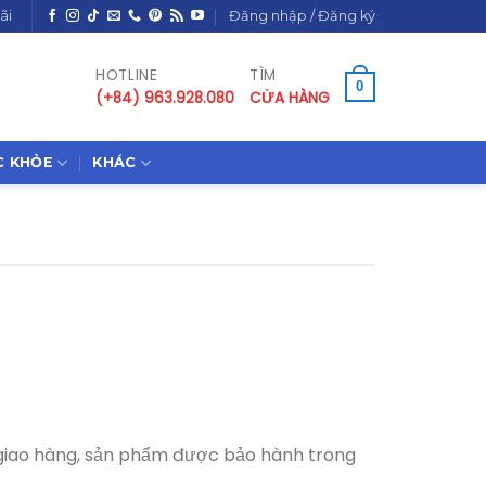
ãi
Đăng nhập / Đăng ký
HOTLINE
TÌM
0
(+84) 963.928.080
CỬA HÀNG
C KHỎE
KHÁC
giao hàng, sản phẩm được bảo hành trong