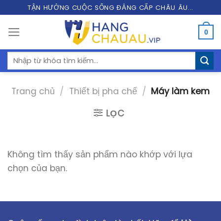
Skip
TẬN HƯỞNG CUỘC SỐNG ĐẲNG CẤP CHÂU ÂU...
to
0
content
Tìm
kiếm:
Trang chủ
/
Thiết bị pha chế
/
Máy làm kem
LỌC
Không tìm thấy sản phẩm nào khớp với lựa
chọn của bạn.