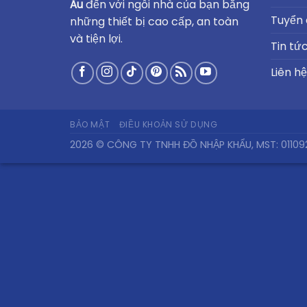
Âu
đến với ngôi nhà của bạn bằng
Tuyển
những thiết bị cao cấp, an toàn
và tiện lợi.
Tin tứ
Liên hệ
BẢO MẬT
ĐIỀU KHOẢN SỬ DỤNG
2026 © CÔNG TY TNHH ĐỒ NHẬP KHẨU, MST: 01109