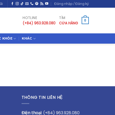
ãi
Đăng nhập / Đăng ký
HOTLINE
TÌM
0
(+84) 963.928.080
CỬA HÀNG
C KHỎE
KHÁC
THÔNG TIN LIÊN HỆ
Điện thoại
:
(+84) 963.928.080