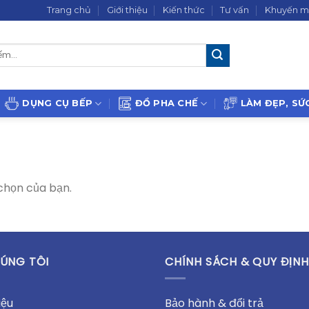
Trang chủ
Giới thiệu
Kiến thức
Tư vấn
Khuyến m
DỤNG CỤ BẾP
ĐỒ PHA CHẾ
LÀM ĐẸP, SỨ
chọn của bạn.
ÚNG TÔI
CHÍNH SÁCH & QUY ĐỊNH
iệu
Bảo hành & đổi trả