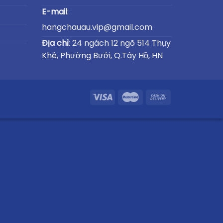
E-mail
:
hangchauau.vip@gmail.com
Địa chỉ
: 24 ngách 12 ngõ 514 Thụy
Khê, Phường Bưởi, Q.Tây Hồ, HN