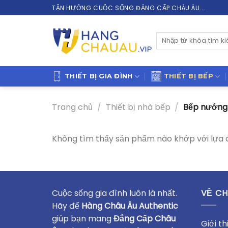
Skip
TẬN HƯỞNG CUỘC SỐNG ĐẲNG CẤP CHÂU ÂU...
to
content
Tìm
kiếm:
THIẾT BỊ GIA ĐÌNH
THIẾT BỊ BẾP
Trang chủ
/
Thiết bị nhà bếp
/
Bếp nướng
Không tìm thấy sản phẩm nào khớp với lựa 
Cuộc sống gia đình luôn là nhất.
VỀ CH
Hãy để
Hàng Châu Âu Authentic
giúp bạn mang
Đẳng Cấp Châu
Giới th