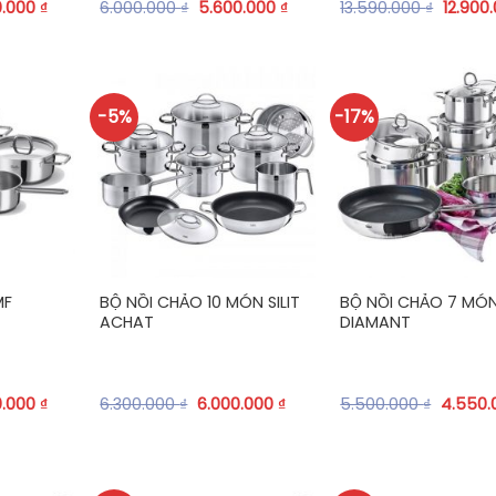
0.000
₫
6.000.000
₫
5.600.000
₫
13.590.000
₫
12.900
-5%
-17%
+
+
MF
BỘ NỒI CHẢO 10 MÓN SILIT
BỘ NỒI CHẢO 7 MÓN 
ACHAT
DIAMANT
0.000
₫
6.300.000
₫
6.000.000
₫
5.500.000
₫
4.550