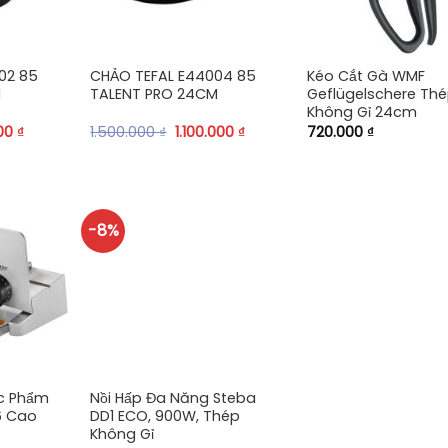
+
+
02 85
CHẢO TEFAL E44004 85
Kéo Cắt Gà WMF
M
TALENT PRO 24CM
Geflügelschere Th
Không Gỉ 24cm
00
₫
1.500.000
₫
1.100.000
₫
720.000
₫
-8%
+
ực Phẩm
Nồi Hấp Đa Năng Steba
6 Cao
DD1 ECO, 900W, Thép
Không Gỉ