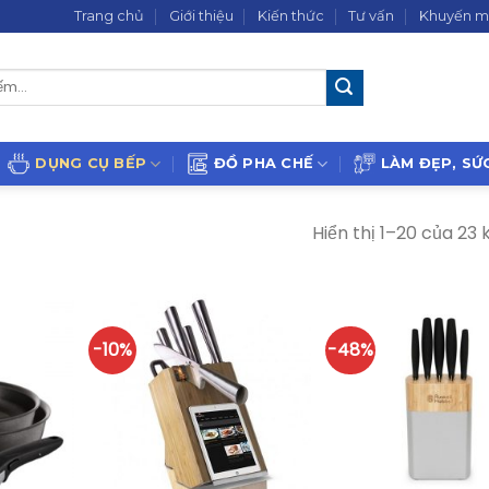
Trang chủ
Giới thiệu
Kiến thức
Tư vấn
Khuyến m
DỤNG CỤ BẾP
ĐỒ PHA CHẾ
LÀM ĐẸP, SỨ
Hiển thị 1–20 của 23 
-10%
-48%
+
+