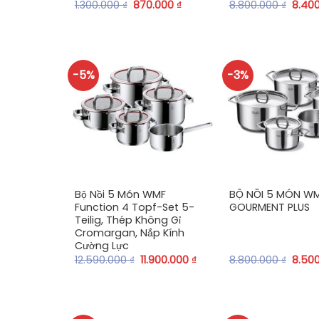
1.300.000
₫
870.000
₫
8.800.000
₫
8.40
-5%
-3%
+
+
Bộ Nồi 5 Món WMF
BỘ NỒI 5 MÓN W
Function 4 Topf-Set 5-
GOURMENT PLUS
Teilig, Thép Không Gỉ
Cromargan, Nắp Kính
Cường Lực
12.590.000
₫
11.900.000
₫
8.800.000
₫
8.50