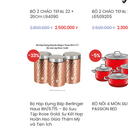
BỘ 2 CHẢO TEFAL 22 +
BỘ 2 CHẢO TEFAL
26Cm L94090
L6509205
2.800.000
₫
2.500.000
₫
2.500.000
₫
2.30
-33%
-5%
+
+
Bộ Hộp Đựng Bếp Berlinger
BỘ NỒI 4 MÓN SILI
Haus BH/6715 – Bộ Sưu
PASSION RED
Tập Rose Gold: Sự Kết Hợp
Hoàn Hảo Giữa Thẩm Mỹ
và Tiện Ích