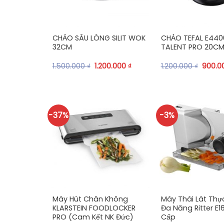
+
+
CHẢO SÂU LÒNG SILIT WOK
CHẢO TEFAL E440
32CM
TALENT PRO 20C
1.500.000
₫
1.200.000
₫
1.200.000
₫
900.0
-37%
-3%
+
+
Máy Hút Chân Không
Máy Thái Lát Th
KLARSTEIN FOODLOCKER
Đa Năng Ritter E1
PRO (Cam Kết NK Đức)
Cấp