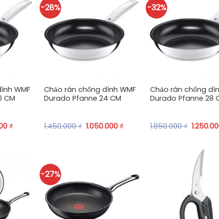
-28%
-32%
+
+
dính WMF
Chảo rán chống dính WMF
Chảo rán chống dí
0 CM
Durado Pfanne 24 CM
Durado Pfanne 28 
000
₫
1.450.000
₫
1.050.000
₫
1.850.000
₫
1.250.0
-27%