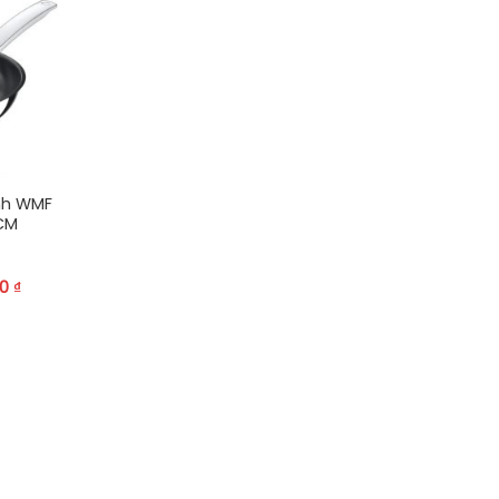
nh WMF
CM
00
₫