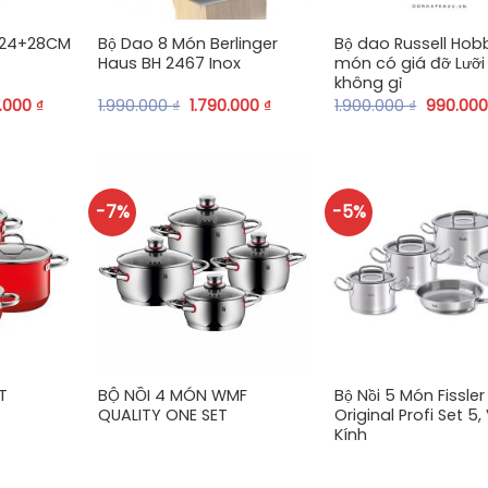
 24+28CM
Bộ Dao 8 Món Berlinger
Bộ dao Russell Hob
Haus BH 2467 Inox
món có giá đỡ Lưỡi
không gỉ
0.000
₫
1.990.000
₫
1.790.000
₫
1.900.000
₫
990.00
-7%
-5%
+
+
T
BỘ NỒI 4 MÓN WMF
Bộ Nồi 5 Món Fissler
QUALITY ONE SET
Original Profi Set 5
Kính