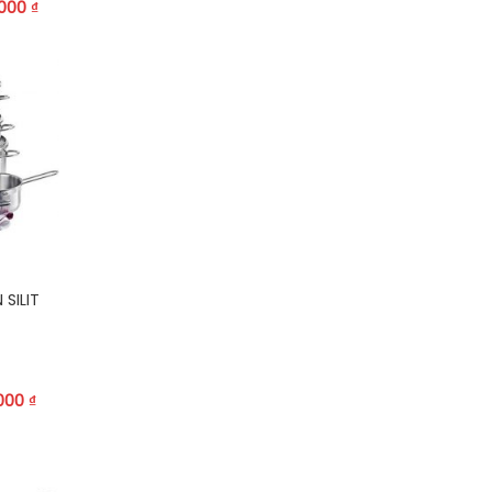
.000
₫
SILIT
.000
₫