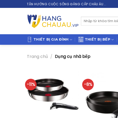
Skip
TẬN HƯỞNG CUỘC SỐNG ĐẲNG CẤP CHÂU ÂU...
to
content
Tìm
kiếm:
THIẾT BỊ GIA ĐÌNH
THIẾT BỊ BẾP
Trang chủ
/
Dụng cụ nhà bếp
-11%
-8%
+
+