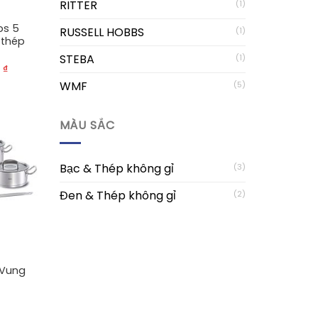
RITTER
(1)
bs 5
RUSSELL HOBBS
(1)
 thép
STEBA
(1)
0
₫
WMF
(5)
MÀU SẮC
Bạc & Thép không gỉ
(3)
Đen & Thép không gỉ
(2)
, Vung