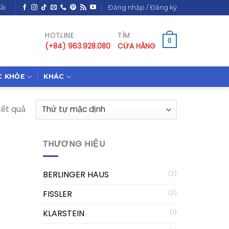
ãi
Đăng nhập / Đăng ký
HOTLINE
TÌM
0
(+84) 963.928.080
CỬA HÀNG
C KHỎE
KHÁC
kết quả
THƯƠNG HIỆU
BERLINGER HAUS
(2)
FISSLER
(2)
KLARSTEIN
(1)