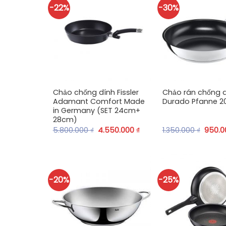
-22%
-30%
+
+
Chảo chống dính Fissler
Chảo rán chống 
Adamant Comfort Made
Durado Pfanne 2
in Germany (SET 24cm+
28cm)
5.800.000
₫
4.550.000
₫
1.350.000
₫
950.
-20%
-25%