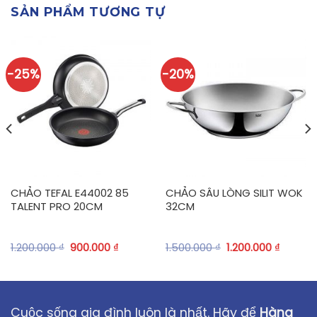
SẢN PHẨM TƯƠNG TỰ
-25%
-20%
CHẢO TEFAL E44002 85
CHẢO SÂU LÒNG SILIT WOK
TALENT PRO 20CM
32CM
1.200.000
₫
900.000
₫
1.500.000
₫
1.200.000
₫
Cuộc sống gia đình luôn là nhất. Hãy để
Hàng