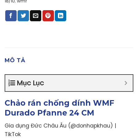
18/10
,
wmf
MÔ TẢ
Mục Lục
Chảo rán chống dính WMF
Durado Pfanne 24 CM
Gia dụng Đức Châu Âu (@donhapkhau) |
TikTok