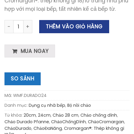
Cromargan®: thép không gỉ 18/10 trang nhã phù
hợp với mọi loại bếp, tất nhiên kể cả bếp từ.
Chảo rán chống dính WMF Durado Pfanne 24 CM số lư
THÊM VÀO GIỎ HÀNG
MUA NGAY
SO SÁNH
Mã:
WMF.DURADO24
Danh mục:
Dụng cụ nhà bếp
,
Bộ nồi chảo
Từ khóa:
20cm
,
24cm
,
Chảo 28 cm
,
Chảo chống dính
,
Chảo Durado Pfanne
,
ChảoChốngDính
,
ChảoCromargan
,
ChảoDurado
,
ChảoĐaNăng
,
Cromargan®: Thép không gỉ