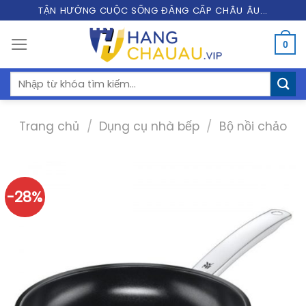
Skip
TẬN HƯỞNG CUỘC SỐNG ĐẲNG CẤP CHÂU ÂU...
to
0
content
Tìm
kiếm:
Trang chủ
/
Dụng cụ nhà bếp
/
Bộ nồi chảo
-28%