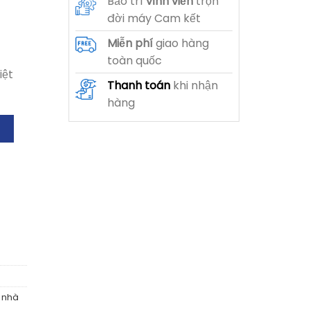
Bảo trì
vĩnh viễn
trọn
đời máy Cam kết
Miễn phí
giao hàng
toàn quốc
iệt
Thanh toán
khi nhận
hàng
g
ị nhà