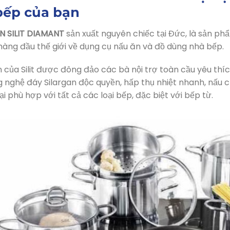
NỒI CHẢO 7 MÓN SILIT DIAMANT” ở đâu UY TÍN với GIÁ TỐT NHẤT?
bếp của bạn
N SILIT DIAMANT
sản xuất nguyên chiếc tại Đức, là sản ph
hàng đầu thế giới về dụng cụ nấu ăn và đồ dùng nhà bếp.
của Silit được đông đảo các bà nội trợ toàn cầu yêu thích 
ng nghệ đáy Silargan độc quyền, hấp thụ nhiệt nhanh, nấu 
ại phù hợp với tất cả các loại bếp, đặc biệt với bếp từ.