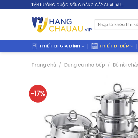
Skip
TẬN HƯỞNG CUỘC SỐNG ĐẲNG CẤP CHÂU ÂU...
to
content
Tìm
kiếm:
THIẾT BỊ GIA ĐÌNH
THIẾT BỊ BẾP
Trang chủ
/
Dụng cụ nhà bếp
/
Bộ nồi chả
-17%