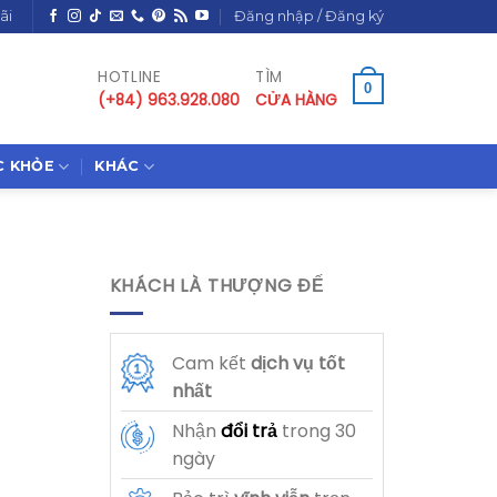
ãi
Đăng nhập / Đăng ký
HOTLINE
TÌM
0
(+84) 963.928.080
CỬA HÀNG
C KHỎE
KHÁC
KHÁCH LÀ THƯỢNG ĐẾ
Cam kết
dịch vụ
tốt
nhất
Nhận
đổi trả
trong 30
ngày