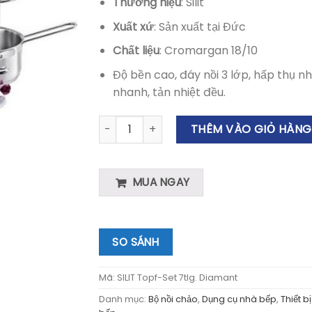
Thương hiệu
: Silit
Xuất xứ
: Sản xuất tại Đức
Chất liệu
: Cromargan 18/10
Độ bền cao, đáy nồi 3 lớp, hấp thụ nh
nhanh, tản nhiệt đều.
BỘ NỒI CHẢO 7 MÓN SILIT DIAMANT số lượn
THÊM VÀO GIỎ HÀNG
MUA NGAY
SO SÁNH
Mã:
SILIT Topf-Set 7tlg. Diamant
Danh mục:
Bộ nồi chảo
,
Dụng cụ nhà bếp
,
Thiết b