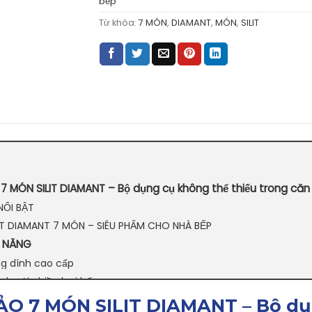
bếp
Từ khóa:
7 MÓN
,
DIAMANT
,
MÓN
,
SILIT
 MÓN SILIT DIAMANT – Bộ dụng cụ không thể thiếu trong căn
NỔI BẬT
LIT DIAMANT 7 MÓN – SIÊU PHẨM CHO NHÀ BẾP
H NĂNG
g dính cao cấp
ch với nhiều loại bếp
chắc chắn
O 7 MÓN SILIT DIAMANT – Bộ dụ