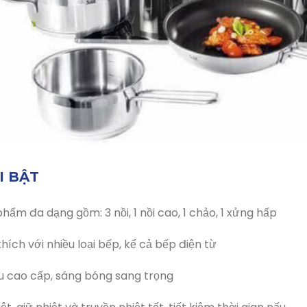
I BẬT
hẩm đa dạng gồm: 3 nồi, 1 nồi cao, 1 chảo, 1 xửng hấp
hích với nhiều loại bếp, kể cả bếp điện từ
ệu cao cấp, sáng bóng sang trọng