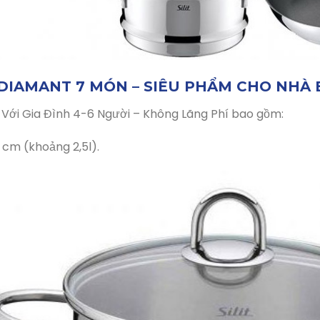
T DIAMANT 7 MÓN – SIÊU PHẨM CHO NHÀ 
 Với Gia Đình 4-6 Người – Không Lãng Phí bao gồm:
0 cm (khoảng 2,5l).