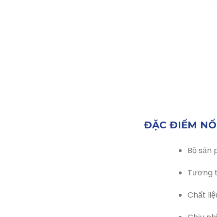
ĐẶC ĐIỂM NỔ
Bộ sản p
Tương t
Chất li