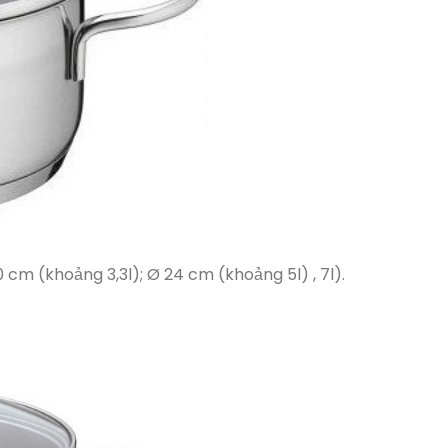
0 cm (khoảng 3,3l); Ø 24 cm (khoảng 5l) , 7l).