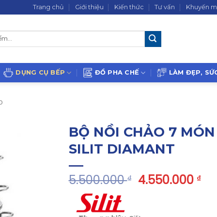
Trang chủ
Giới thiệu
Kiến thức
Tư vấn
Khuyến m
DỤNG CỤ BẾP
ĐỒ PHA CHẾ
LÀM ĐẸP, SỨ
o
BỘ NỒI CHẢO 7 MÓN
SILIT DIAMANT
5.500.000
4.550.000
₫
₫