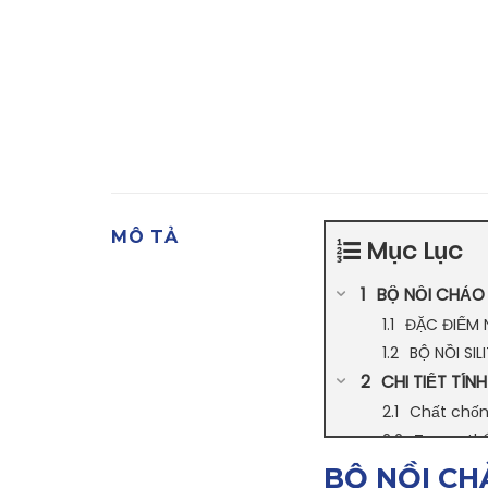
MÔ TẢ
Mục Lục
BỘ NỒI CHẢO 7
ĐẶC ĐIỂM 
BỘ NỒI SI
CHI TIẾT TÍN
Chất chốn
Tương thí
Cán cầm 
BỘ NỒI CHẢ