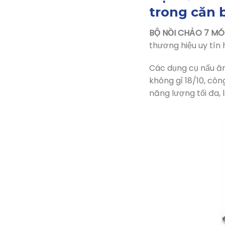
Mua “BỘ 
trong căn 
BỘ NỒI CHẢO 7 MÓ
thương hiệu uy tín 
Các dụng cụ nấu ăn 
không gỉ 18/10, cô
năng lượng tối đa, l