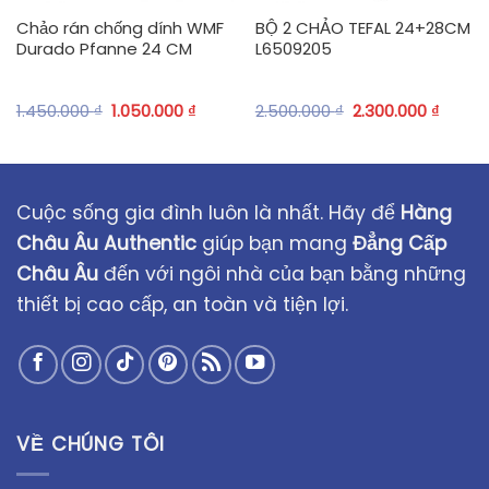
Chảo rán chống dính WMF
BỘ 2 CHẢO TEFAL 24+28CM
Durado Pfanne 24 CM
L6509205
1.450.000
₫
1.050.000
₫
2.500.000
₫
2.300.000
₫
Cuộc sống gia đình luôn là nhất. Hãy để
Hàng
Châu Âu Authentic
giúp bạn mang
Đẳng Cấp
Châu Âu
đến với ngôi nhà của bạn bằng những
thiết bị cao cấp, an toàn và tiện lợi.
VỀ CHÚNG TÔI