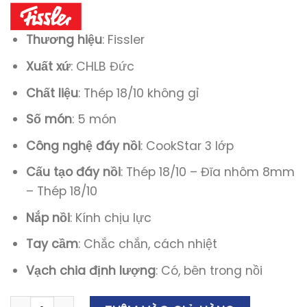
Thương hiệu
: Fissler
Xuất xứ
: CHLB Đức
Chất liệu
: Thép 18/10 không gỉ
Số món
: 5 món
Công nghệ đáy nồi
: CookStar 3 lớp
Cấu tạo đáy nồi
: Thép 18/10 – Đĩa nhôm 8mm
– Thép 18/10
Nắp nồi
: Kính chịu lực
Tay cầm
: Chắc chắn, cách nhiệt
Vạch chia định lượng
: Có, bên trong nồi
Bộ Nồi 5 Món Fissler Original Profi Set 5, Vung Kính số lư