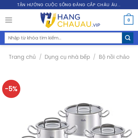
Skip
TẬN HƯỞNG CUỘC SỐNG ĐẲNG CẤP CHÂU ÂU...
to
0
content
Tìm
kiếm:
Trang chủ
/
Dụng cụ nhà bếp
/
Bộ nồi chảo
-5%