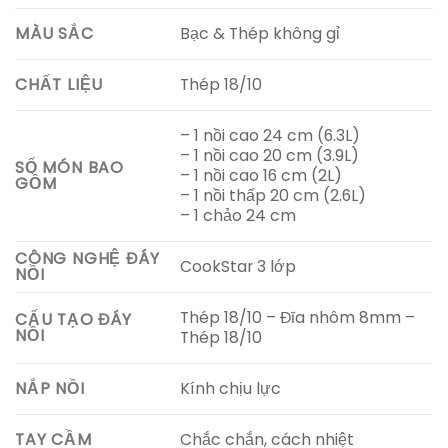
Bạc & Thép không gỉ
MÀU SẮC
Thép 18/10
CHẤT LIỆU
– 1 nồi cao 24 cm (6.3L)
– 1 nồi cao 20 cm (3.9L)
SỐ MÓN BAO
– 1 nồi cao 16 cm (2L)
GỒM
– 1 nồi thấp 20 cm (2.6L)
– 1 chảo 24 cm
CÔNG NGHỆ ĐÁY
CookStar 3 lớp
NỒI
Thép 18/10 – Đĩa nhôm 8mm –
CẤU TẠO ĐÁY
NỒI
Thép 18/10
Kính chịu lực
NẮP NỒI
Chắc chắn, cách nhiệt
TAY CẦM