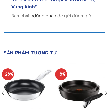
Vung Kính”
Bạn phải
bđăng nhập
để gửi đánh giá.
SẢN PHẨM TƯƠNG TỰ
-28%
-8%