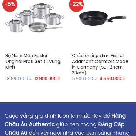
-5%
-22%
Bộ Nồi 5 Món Fissler
Chảo chống dính Fissler
Original Profi Set 5, Vung
Adamant Comfort Made
Kính
in Germany (SET 24cm+
28cm)
13.590.000
₫
12.900.000
₫
5.800.000
₫
4.550.000
₫
Cuộc sống gia đình luôn là nhất. Hãy để
Hàng
Châu Âu Authentic
giúp bạn mang
Đẳng Cấp
Châu Âu
đến với ngôi nhà của bạn bằng những