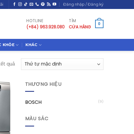
ãi
Đăng nhập / Đăng ký
HOTLINE
TÌM
0
(+84) 963.928.080
CỬA HÀNG
C KHỎE
KHÁC
kết quả
THƯƠNG HIỆU
BOSCH
(9)
MÀU SẮC