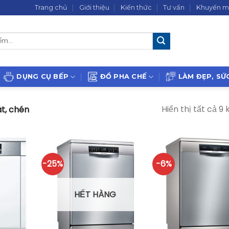
Trang chủ
Giới thiệu
Kiến thức
Tư vấn
Khuyến m
DỤNG CỤ BẾP
ĐỒ PHA CHẾ
LÀM ĐẸP, SỨ
Hiển thị tất cả 9 
t, chén
-25%
-6%
HẾT HÀNG
+
+