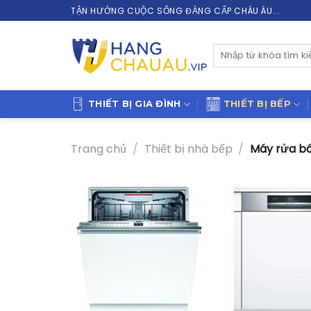
Skip
TẬN HƯỞNG CUỘC SỐNG ĐẲNG CẤP CHÂU ÂU...
to
content
Tìm
kiếm:
THIẾT BỊ GIA ĐÌNH
THIẾT BỊ BẾP
Trang chủ
/
Thiết bị nhà bếp
/
Máy rửa bá
+
+