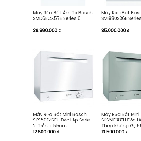
Máy Rửa Bát Âm Tủ Bosch
Máy Rửa Bát Bos
SMD6ECX57E Series 6
SMI88US36E Series
36.990.000
₫
35.000.000
₫
+
+
Máy Rửa Bát Mini Bosch
Máy Rửa Bát Mini
SKS50E42EU Độc Lập Serie
SKS51E38EU Độc Lậ
2, Trắng, 55cm
Thép Không Gỉ, 
12.600.000
₫
13.500.000
₫