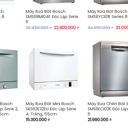
ch
Máy Rửa Bát Bosch
Máy Rửa Bát Bosch
 8
SMS68MI04E Độc Lập Serie
SMS8YCI01E Series 8
6
30.450.000
₫
22.900.000
₫
34.990.000
₫
33.00
+
+
 Bosch
Máy Rửa Bát Mini Bosch
Máy Rửa Chén Bát 
p Serie 2,
SKS62E32EU Độc Lập Serie
SMS6ECI03E Độc Lập
55cm
4, Trắng, 55cm
6
15.300.000
₫
21.990.000
₫