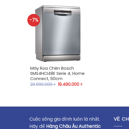
-7%
+
Máy Rửa Chén Bosch
SMS4HCI48E Serie 4, Home
Connect, 60cm
20.990.000
₫
19.490.000
₫
Cuộc sống gia đình luôn là nhất.
VỀ CH
Hãy để
Hàng Châu Âu Authentic