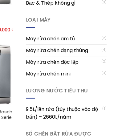
Bạc & Thép không gỉ
(3)
LOẠI MÁY
0.000
₫
Máy rửa chén âm tủ
(2)
Máy rửa chén dạng thùng
(4)
Máy rửa chén độc lập
(2)
Máy rửa chén mini
(3)
LƯỢNG NƯỚC TIÊU THỤ
9.5L/lần rửa (tùy thuộc vào độ
(1)
Bosch
bẩn) – 2660L/năm
 Serie
SỐ CHÉN BÁT RỬA ĐƯỢC