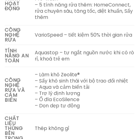
HOẠT
– 5 tính năng rửa thêm: HomeConnect,
ĐỘNG
rửa chuyên sâu, tăng tốc, diệt khuẩn, Sấy
thêm
CÔNG
VarioSpeed – tiết kiệm 50% thời gian rửa
NGHỆ
RỬA
TÍNH
Aquastop – tự ngắt nguồn nước khi có rò
NĂNG AN
rỉ, khoá trẻ em
TOÀN
– Làm khô Zeolite®
CÔNG
– Sấy khô sinh thái với bộ trao đổi nhiệt
NGHỆ
– Aqua và cảm biến tải
RỬA VÀ
– Trợ lý định lượng
CẢM
– Ổ đĩa EcoSilence
BIẾN
– Dọn dẹp tự động
CHẤT
LIỆU
Thép không gỉ
THÙNG
BÊN
TRONG