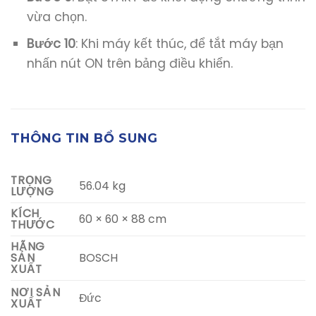
vừa chọn.
Bước 10
: Khi máy kết thúc, để tắt máy bạn
nhấn nút ON trên bảng điều khiển.
THÔNG TIN BỔ SUNG
TRỌNG
56.04 kg
LƯỢNG
KÍCH
60 × 60 × 88 cm
THƯỚC
HÃNG
BOSCH
SẢN
XUẤT
NƠI SẢN
Đức
XUẤT