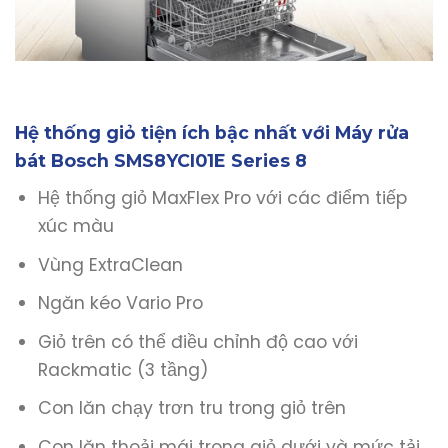
Hệ thống giỏ tiện ích bậc nhất với Máy rửa
bát Bosch SMS8YCI01E Series 8
Hệ thống giỏ MaxFlex Pro với các điểm tiếp
xúc màu
Vùng ExtraClean
Ngăn kéo Vario Pro
Giỏ trên có thể điều chỉnh độ cao với
Rackmatic (3 tầng)
Con lăn chạy trơn tru trong giỏ trên
Con lăn thoải mái trong giỏ dưới và mức tải