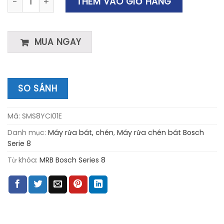
THÊM VÀO GIỎ HÀNG
MUA NGAY
SO SÁNH
Mã:
SMS8YCI01E
Danh mục:
Máy rửa bát, chén
,
Máy rửa chén bát Bosch
Serie 8
Từ khóa:
MRB Bosch Series 8