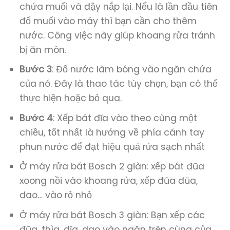
chứa muối và đậy nắp lại. Nếu là lần đầu tiên
đổ muối vào máy thì bạn cần cho thêm
nước. Công việc này giúp khoang rửa tránh
bị ăn mòn.
Bước 3
: Đổ nước làm bóng vào ngăn chứa
của nó. Đây là thao tác tùy chọn, bạn có thể
thực hiện hoặc bỏ qua.
Bước 4
: Xếp bát đĩa vào theo cùng một
chiều, tốt nhất là hướng về phía cánh tay
phun nước để đạt hiệu quả rửa sạch nhất
Ở máy rửa bát Bosch 2 giàn: xếp bát đũa
xoong nồi vào khoang rửa, xếp đũa đũa,
dao… vào rỏ nhỏ
Ở máy rửa bát Bosch 3 giàn: Bạn xếp các
đũa, thìa, dĩa, dao vào ngăn trên cùng của