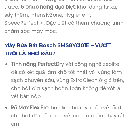
trước.
5 chức năng đặc biệt
: khởi động từ xa,
sấy thêm, IntensivZone, Hygiene +,
SpeedPerfect +. Đặc biệt có thêm chương trình
chăm sóc máy móc.
Máy Rửa Bát Bosch SMS8YCI01E – VƯỢT
TRỘI LÀ NHỜ ĐÂU?
Tính năng PerfectDry
với công nghệ zeolite
để có kết quả làm khô tốt nhất với vùng làm
sạch chuyên sâu, vùng ExtraClean ở giỏ trên,
cho bát đĩa sạch hoàn toàn không để xót lại
vết bẩn nào.
Rổ Max Flex Pro
: tính linh hoạt và bảo vệ tối đa
cho bát đĩa của bạn, với các trục lăn chạy rất
êm.