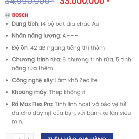
34.990.000
33.000.000
₫
₫
Dung tích
: 14 bộ bát đĩa châu Âu
Nhãn năng lượng
: A+++
Độ ồn
: 42 dB ngang tiếng thì thầm
Chương trình rửa
: 8 chương trinh rửa, 5 tinh
năng rửa thêm
Công nghệ sấy
: Làm khô Zeolite
Khoang máy
: Thép không rỉ
Rổ Max Flex Pro
: Tính linh hoạt và bảo vệ tối
đa cho dây nịt của bạn, với bánh xe lăn siêu
mịn.
Máy Rửa Bát Bosch SMS8YCI01E Series 8 số lượng