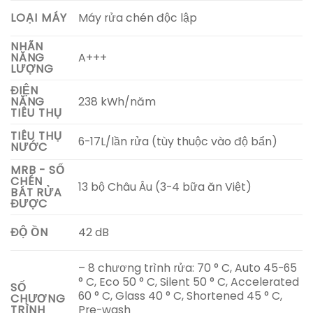
Máy rửa chén độc lập
LOẠI MÁY
NHÃN
A+++
NĂNG
LƯỢNG
ĐIỆN
238 kWh/năm
NĂNG
TIÊU THỤ
TIÊU THỤ
6-17L/lần rửa (tùy thuộc vào độ bẩn)
NƯỚC
MRB - SỐ
CHÉN
13 bộ Châu Âu (3-4 bữa ăn Việt)
BÁT RỬA
ĐƯỢC
42 dB
ĐỘ ỒN
– 8 chương trình rửa: 70 ° C, Auto 45-65
° C, Eco 50 ° C, Silent 50 ° C, Accelerated
SỐ
60 ° C, Glass 40 ° C, Shortened 45 ° C,
CHƯƠNG
Pre-wash
TRÌNH