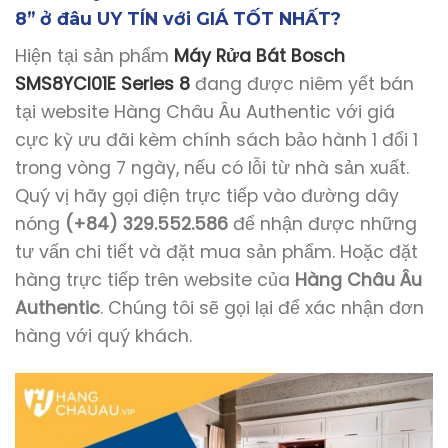
8” ở đâu UY TÍN với GIÁ TỐT NHẤT?
Hiện tại sản phẩm
Máy Rửa Bát Bosch
SMS8YCI01E Series 8
đang được niêm yết bán
tại website Hàng Châu Âu Authentic với giá
cực kỳ ưu đãi kèm chính sách bảo hành 1 đổi 1
trong vòng 7 ngày, nếu có lỗi từ nhà sản xuất.
Quý vị hãy gọi điện trực tiếp vào đường dây
nóng
(+84) 329.552.586
để nhận được những
tư vấn chi tiết và đặt mua sản phẩm. Hoặc đặt
hàng trực tiếp trên website của
Hàng Châu Âu
Authentic
. Chúng tôi sẽ gọi lại để xác nhận đơn
hàng với quý khách.