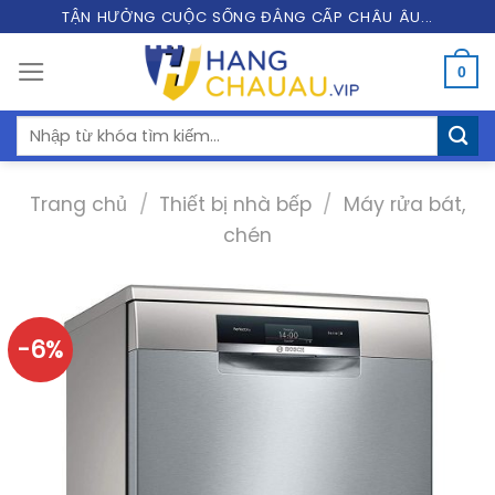
Skip
TẬN HƯỞNG CUỘC SỐNG ĐẲNG CẤP CHÂU ÂU...
to
0
content
Tìm
kiếm:
Trang chủ
/
Thiết bị nhà bếp
/
Máy rửa bát,
chén
-6%