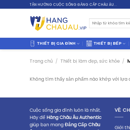
Skip
TẬN HƯỞNG CUỘC SỐNG ĐẲNG CẤP CHÂU ÂU...
to
content
Tìm
kiếm:
THIẾT BỊ GIA ĐÌNH
THIẾT BỊ BẾP
Trang chủ
/
Thiết bị làm đẹp, sức khỏe
/
M
Không tìm thấy sản phẩm nào khớp với lựa 
Cuộc sống gia đình luôn là nhất.
VỀ CH
Hãy để
Hàng Châu Âu Authentic
giúp bạn mang
Đẳng Cấp Châu
Giới th