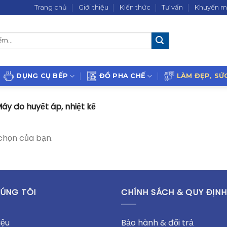
Trang chủ
Giới thiệu
Kiến thức
Tư vấn
Khuyến m
DỤNG CỤ BẾP
ĐỒ PHA CHẾ
LÀM ĐẸP, SỨ
áy đo huyết áp, nhiệt kế
chọn của bạn.
ÚNG TÔI
CHÍNH SÁCH & QUY ĐỊNH
iệu
Bảo hành & đổi trả