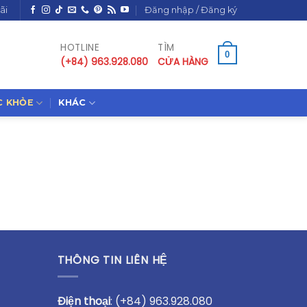
ãi
Đăng nhập / Đăng ký
HOTLINE
TÌM
0
(+84) 963.928.080
CỬA HÀNG
C KHỎE
KHÁC
THÔNG TIN LIÊN HỆ
Điện thoại
:
(+84) 963.928.080