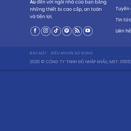
Âu
đến với ngôi nhà của bạn bằng
Tuyển
những thiết bị cao cấp, an toàn
và tiện lợi.
Tin tứ
Liên hệ
BẢO MẬT
ĐIỀU KHOẢN SỬ DỤNG
2026 © CÔNG TY TNHH ĐỒ NHẬP KHẨU, MST: 01109