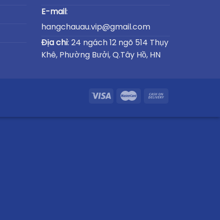
E-mail
:
hangchauau.vip@gmail.com
Địa chỉ
: 24 ngách 12 ngõ 514 Thụy
Khê, Phường Bưởi, Q.Tây Hồ, HN