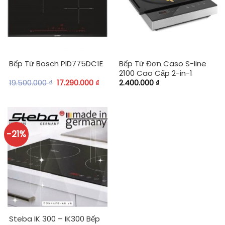
Bếp Từ Đơn Caso S-line
Bếp Từ Bosch PID775DC1E
2100 Cao Cấp 2-in-1
19.500.000
₫
17.290.000
₫
2.400.000
₫
-21%
Steba IK 300 – IK300 Bếp