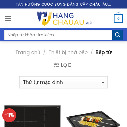
Skip
TẬN HƯỞNG CUỘC SỐNG ĐẲNG CẤP CHÂU ÂU...
to
0
content
Tìm
kiếm:
Trang chủ
/
Thiết bị nhà bếp
/
Bếp từ
LỌC
-11%