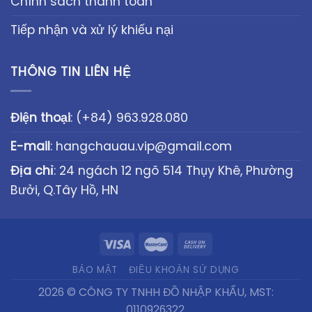
Chính sách thanh toán
Tiếp nhận và xử lý khiếu nại
THÔNG TIN LIÊN HỆ
Điện thoại
:
(+84) 963.928.080
E-mail
:
hangchauau.vip@gmail.com
Địa chỉ
: 24 ngách 12 ngõ 514 Thụy Khê, Phường
Bưởi, Q.Tây Hồ, HN
BẢO MẬT
ĐIỀU KHOẢN SỬ DỤNG
2026 © CÔNG TY TNHH ĐỒ NHẬP KHẨU, MST:
0110926322.