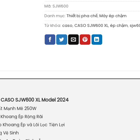
Mã:
SJW600
Danh mục:
Thiết bị pha chế
,
Máy ép chậm
Từ khóa:
caso
,
CASO SJW600 XL
,
ép chậm
,
sjw6
 CASO SJW600 XL Model 2024
uất Mạnh Mẽ 250W
ế Khoang Ép Rộng Rãi
p Khoang Ép và Lõi Lọc Tiện Lợi
g Vệ Sinh