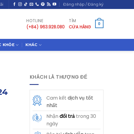
ãi
Đăng nhập / Đăng ký
HOTLINE
TÌM
0
(+84) 963.928.080
CỬA HÀNG
C KHỎE
KHÁC
KHÁCH LÀ THƯỢNG ĐẾ
24
Cam kết
dịch vụ
tốt
nhất
Nhận
đổi trả
trong 30
ngày