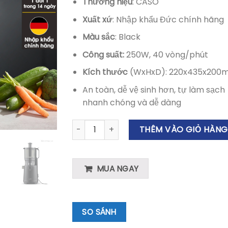
Thương hiệu
: CASO
Xuất xứ
: Nhập khẩu Đức chính hãng
Màu sắc
: Black
Công suất:
250W, 40 vòng/phút
Kích thước
(WxHxD): 220x435x200
An toàn, dễ vệ sinh hơn, tự làm sạch
nhanh chóng và dễ dàng
Máy Ép Chậm CASO SJW600 XL Model 2024
THÊM VÀO GIỎ HÀNG
MUA NGAY
SO SÁNH