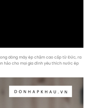
rong dòng máy ép chậm cao cấp từ Đức, ra
oàn hảo cho mọi gia đình yêu thích nước ép