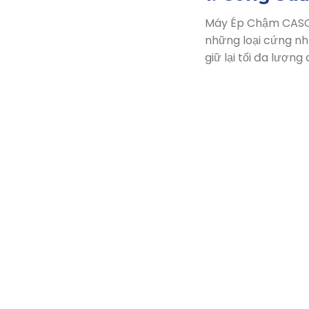
Máy Ép Chậm CASO 
những loại cứng như
giữ lại tối đa lượn