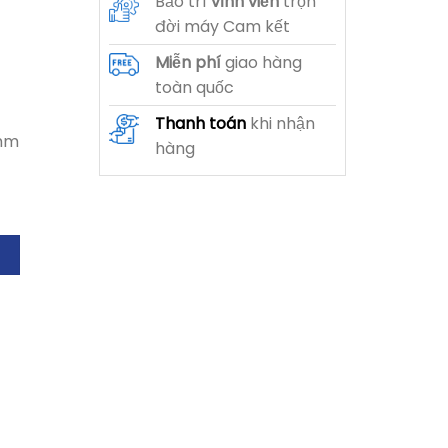
Bảo trì
vĩnh viễn
trọn
đời máy Cam kết
Miễn phí
giao hàng
toàn quốc
Thanh toán
khi nhận
mm
hàng
 số lượng