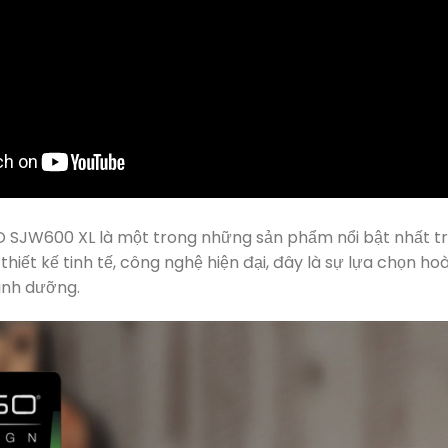
SJW600 XL là một trong những sản phẩm nổi bật nhất t
hiết kế tinh tế, công nghệ hiện đại, đây là sự lựa chọn h
dinh dưỡng.