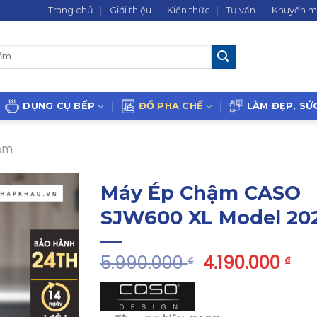
Trang chủ
Giới thiệu
Kiến thức
Tư vấn
Khuyến m
DỤNG CỤ BẾP
ĐỒ PHA CHẾ
LÀM ĐẸP, SỨ
ậm
Máy Ép Chậm CASO
SJW600 XL Model 20
5.990.000
4.190.000
₫
₫