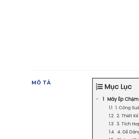
MÔ TẢ
Mục Lục
Máy Ép Chậm
1. Công S
2. Thiết K
3. Tích Hợ
4. Dễ Dàn