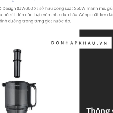
Design SJW600 XL sở hữu công suất 250W mạnh mẽ, giúp 
 cà rốt đến các loại mềm như dưa hấu. Công suất lớn đảm 
g dinh dưỡng trong từng giọt nước ép.