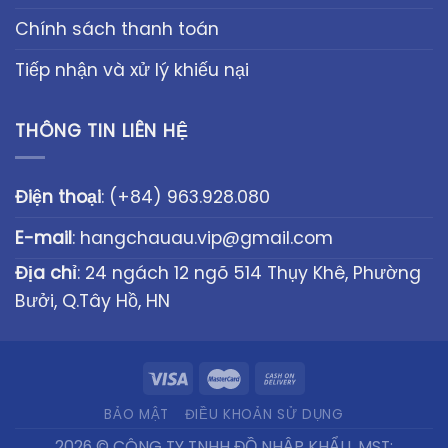
Chính sách thanh toán
Tiếp nhận và xử lý khiếu nại
THÔNG TIN LIÊN HỆ
Điện thoại
:
(+84) 963.928.080
E-mail
:
hangchauau.vip@gmail.com
Địa chỉ
: 24 ngách 12 ngõ 514 Thụy Khê, Phường
Bưởi, Q.Tây Hồ, HN
BẢO MẬT
ĐIỀU KHOẢN SỬ DỤNG
2026 © CÔNG TY TNHH ĐỒ NHẬP KHẨU, MST: