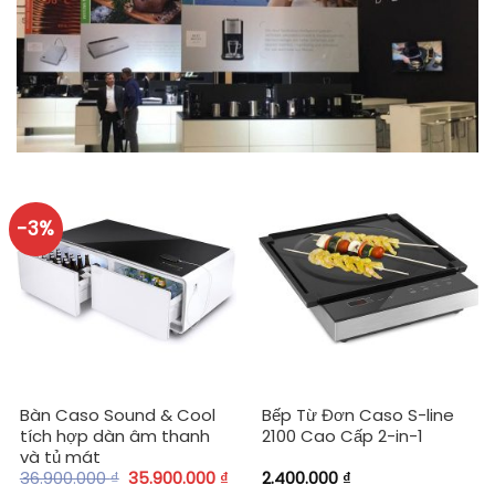
-3%
Bàn Caso Sound & Cool
Bếp Từ Đơn Caso S-line
tích hợp dàn âm thanh
2100 Cao Cấp 2-in-1
và tủ mát
36.900.000
₫
35.900.000
₫
2.400.000
₫