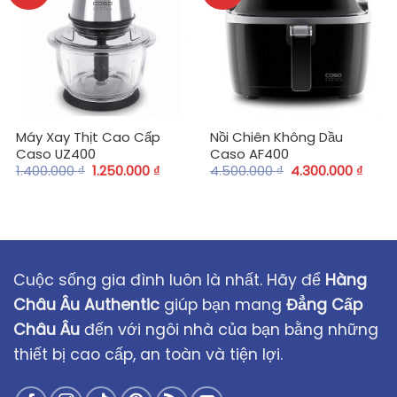
Máy Xay Thịt Cao Cấp
Nồi Chiên Không Dầu
Caso UZ400
Caso AF400
1.400.000
₫
1.250.000
₫
4.500.000
₫
4.300.000
₫
Cuộc sống gia đình luôn là nhất. Hãy để
Hàng
Châu Âu Authentic
giúp bạn mang
Đẳng Cấp
Châu Âu
đến với ngôi nhà của bạn bằng những
thiết bị cao cấp, an toàn và tiện lợi.