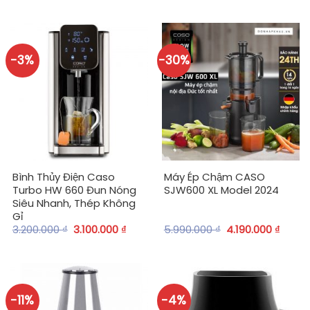
-3%
-30%
Bình Thủy Điện Caso
Máy Ép Chậm CASO
Turbo HW 660 Đun Nóng
SJW600 XL Model 2024
Siêu Nhanh, Thép Không
Gỉ
3.200.000
₫
3.100.000
₫
5.990.000
₫
4.190.000
₫
-11%
-4%