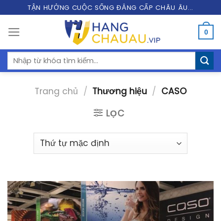
Skip
TẬN HƯỞNG CUỘC SỐNG ĐẲNG CẤP CHÂU ÂU...
to
0
content
Tìm
kiếm:
Trang chủ
/
Thương hiệu
/
CASO
LỌC