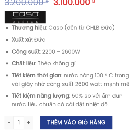
3.200.000
3.100.000
₫
₫
Thương hiệu
: Caso (đến từ CHLB Đức)
Xuất xứ
: Đức
Công suất
: 2200 – 2600W
Chất liệu
: Thép không gỉ
Tiết kiệm thời gian
: nước nóng 100 ° C trong
vài giây nhờ công suất 2600 watt mạnh mẽ.
Tiết kiệm năng lượng
: 50% so với ấm đun
nước tiêu chuẩn có cài đặt nhiệt độ.
Bình Thủy Điện Caso Turbo HW 660 Đun Nóng Siêu Nhanh
THÊM VÀO GIỎ HÀNG