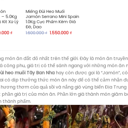
món
Miếng Đùi Heo Muối
 – 5.0Kg
Jamón Serrano Mini Spain
Kit Xử Lý
1.0Kg Cực Phẩm Kèm Giá
Đỡ, Dao
0.000
₫
1.600.000
₫
1.550.000
₫
g món ăn đắt đỏ nhất trên thế giới. Đây là món ăn truyề
á công phu, giá trị có thể sánh ngang với những món ăn n
ùi heo muối Tây Ban Nha
hay còn được gọi là “Jamón”, c
ng ai có dịp thưởng thức món ăn này để có thể cảm nhận đ
t hương thơm của quả sồi và nắng gió vùng biển Địa Trung 
t phần giá trị của món ăn. Phần lớn giá thành món giăm 
ên thành phẩm.