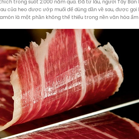
thích trong suốt 2.000 năm qua. Đã từ lâu, người Tây Ban
 sau của heo được ướp muối để dùng dần về sau, được gọi 
 jamón là một phần không thể thiếu trong nền văn hóa ẩm