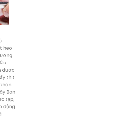
ó
ịt heo
 Hương
đầu
n được
ấy thịt
 chăn
Tây Ban
ức tạp,
ao động
à