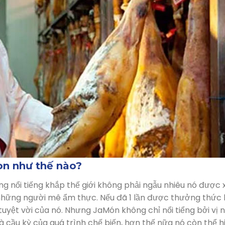
n như thế nào?
g nổi tiếng khắp thế giới không phải ngẫu nhiêu nó được 
những người mê ẩm thực. Nếu đã 1 lần được thưởng thức
uyệt vời của nó. Nhưng JaMón không chỉ nổi tiểng bởi vị 
à cầu kỳ của quá trình chế biến, hơn thế nữa nó còn thể h