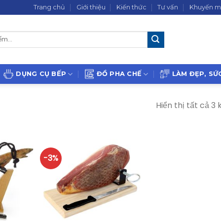
Trang chủ
Giới thiệu
Kiến thức
Tư vấn
Khuyến m
DỤNG CỤ BẾP
ĐỒ PHA CHẾ
LÀM ĐẸP, SỨ
Hiển thị tất cả 3 
-3%
+