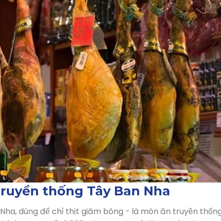
truyền thống Tây Ban Nha
 Nha, dùng để chỉ thịt giăm bông - là món ăn truyền thố