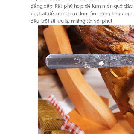
đẳng cấp. Rất phù hợp để làm món quà đặc bi
bơ, hạt dẻ, mùi thơm lan tỏa trong khoang 
đầu lưỡi sẽ lưu lại miệng tới vài phút.