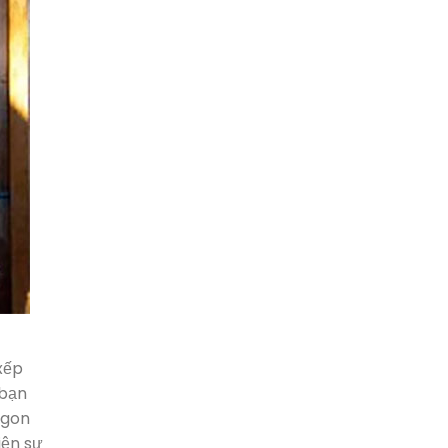
xếp
 bạn
ngon
iện sự