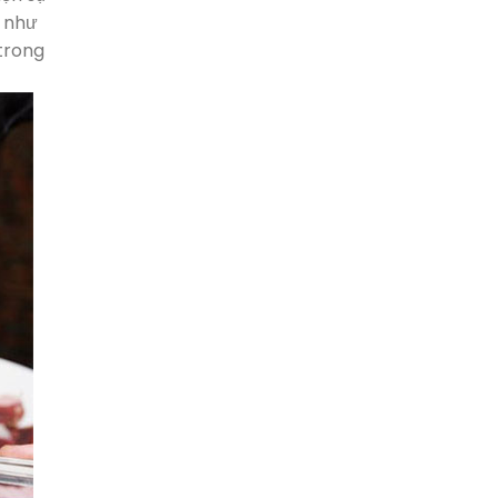
ị như
trong