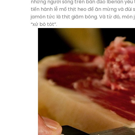
những người sống trên bán đảo Iberian yêu 
tiến hành lễ mổ thịt heo để ăn mừng và đùi
jamón tức là thịt giăm bông. Và từ đó, món
“xứ bò tót”.