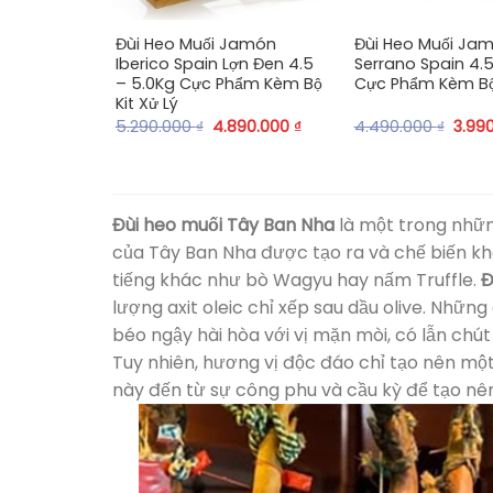
Đùi Heo Muối Jamón
Đùi Heo Muối Ja
Iberico Spain Lợn Đen 4.5
Serrano Spain 4.5
– 5.0Kg Cực Phẩm Kèm Bộ
Cực Phẩm Kèm Bộ 
Kit Xử Lý
5.290.000
₫
4.890.000
₫
4.490.000
₫
3.99
Đùi heo muối Tây Ban Nha
là một trong nhữn
của Tây Ban Nha được tạo ra và chế biến kh
tiếng khác như bò Wagyu hay nấm Truffle.
Đ
lượng axit oleic chỉ xếp sau dầu olive. Nhữ
béo ngậy hài hòa với vị mặn mòi, có lẫn chú
Tuy nhiên, hương vị độc đáo chỉ tạo nên mộ
này đến từ sự công phu và cầu kỳ để tạo n