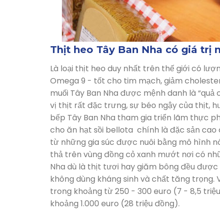
Thịt heo Tây Ban Nha có giá trị 
Là loại thịt heo duy nhất trên thế giới có 
Omega 9 - tốt cho tim mạch, giảm cholester
muối Tây Ban Nha được mệnh danh là “quả oli
vị thịt rất đặc trưng, sự béo ngậy của thịt,
bếp Tây Ban Nha tham gia triển lãm thực p
cho ăn hạt sồi bellota chính là đặc sản cao 
từ những gia súc được nuôi bằng mô hình nôn
thả trên vùng đồng cỏ xanh mướt nơi có nhữ
Nha dù là thịt tươi hay giăm bông đều được 
không dùng kháng sinh và chất tăng trọng. V
trong khoảng từ 250 - 300 euro (7 - 8,5 triệu
khoảng 1.000 euro (28 triệu đồng).