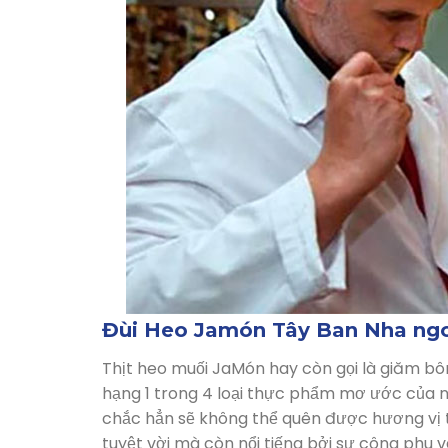
Đùi Heo Jamón Tây Ban Nha ngo
Thịt heo muối JaMón hay còn gọi là giăm bôn
hạng 1 trong 4 loại thực phẩm mơ ước của 
chắc hẳn sẽ không thể quên được hương vị t
tuyệt vời mà còn nổi tiếng bởi sự công phu v