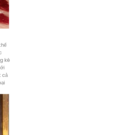
thể
c
g kê
ới
t cả
oại