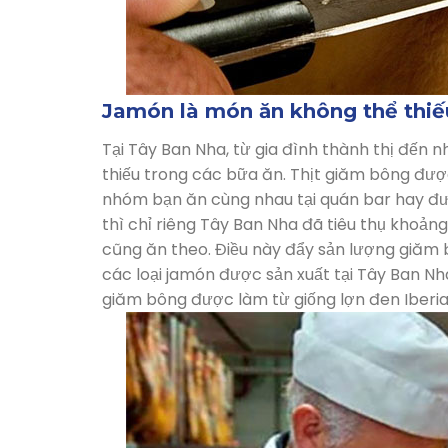
Jamón là món ăn không thể thiế
Tại Tây Ban Nha, từ gia đình thành thị đến 
thiếu trong các bữa ăn. Thịt giăm bông đượ
nhóm bạn ăn cùng nhau tại quán bar hay đư
thì chỉ riêng Tây Ban Nha đã tiêu thụ khoản
cũng ăn theo. Điều này đẩy sản lượng giăm b
các loại jamón được sản xuất tại Tây Ban Nha
giăm bông được làm từ giống lợn đen Iberia