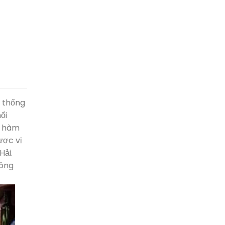
n thống
ổi
ó hàm
ược vị
Hải.
bông