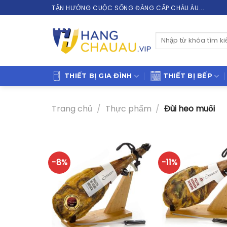
Skip
TẬN HƯỞNG CUỘC SỐNG ĐẲNG CẤP CHÂU ÂU...
to
content
Tìm
kiếm:
THIẾT BỊ GIA ĐÌNH
THIẾT BỊ BẾP
Trang chủ
/
Thực phẩm
/
Đùi heo muối
-8%
-11%
+
+