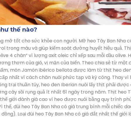
như thế nào?
lượng mỡ tốt cho sức khỏe con người. Mỡ heo Tây Ban Nha c
ol trong máu và giúp kiểm soát đường huyết hiệu quả. Th
ve 4 chân” vì lượng axit oleic chỉ xếp sau mỗi dầu olive.
 hương thơm của gió, vị mặn của biển. Theo chia sẻ từ một 
hẩm, món Jamón ibérico bellota được làm từ thịt heo đe
cấp nhất vì cách chăn nuôi phức tạp và kỳ công. Thay vì l
g trại thuần túy, heo đen Iberian nuôi lấy thịt phải được
ng cây sồi rụng quả ít nhất 61 ngày trong năm. Thịt heo 
thế giới đánh giá cao vì heo được nuôi bằng quy trình ph
ì thế, đùi heo Tây Ban Nha có giá trung bình mỗi chiếc d
 đồng). Loại đùi heo Tây Ban Nha có giá đắt nhất thế giới l