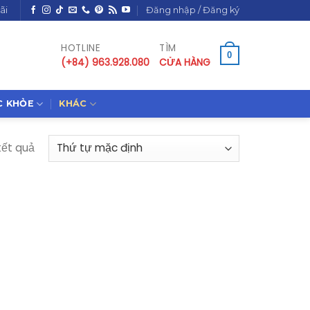
ãi
Đăng nhập / Đăng ký
HOTLINE
TÌM
0
(+84) 963.928.080
CỬA HÀNG
C KHỎE
KHÁC
kết quả