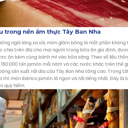
u trong nền ẩm thực Tây Ban Nha
những ngôi làng xa xôi, món giăm bông là một phần không 
c chia trên đĩa cho mọi người trong bữa ăn gia đình, đượ
ợc ăn kèm cùng bánh mì vào bữa sáng. Theo số liệu thốn
g 160.000 tấn jamón mỗi năm và các nước khác trên thế gi
ông sản xuất nội địa của Tây Ban Nha tăng cao. Trong tấ
 thì món ibérico jamón là ngon và nổi tiếng nhất. Đây là l
n quý hiếm.