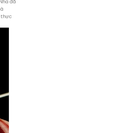
 Nha đã
là
 thực