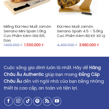
Miếng Đùi Heo Muối Jamón
Đùi Heo Muối Jamón
Serrano Mini Spain 1.0Kg
Serrano Spain 4.5 – 5.0Kg
Cực Phẩm Kèm Giá Đỡ,
Cực Phẩm Kèm Bộ Kit Xử Lý
Dao
1.600.000
₫
1.550.000
₫
4.490.000
₫
3.990.000
₫
Cuộc sống gia đình luôn là nhất. Hãy để
Hàng
Châu Âu Authentic
giúp bạn mang
Đẳng Cấp
Châu Âu
đến với ngôi nhà của bạn bằng những
thiết bị cao cấp, an toàn và tiện lợi.