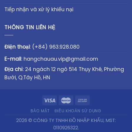
Tiếp nhận và xử lý khiếu nại
THÔNG TIN LIÊN HỆ
Điện thoại
:
(+84) 963.928.080
E-mail
:
hangchauau.vip@gmail.com
Địa chỉ
: 24 ngách 12 ngõ 514 Thụy Khê, Phường
Bưởi, Q.Tây Hồ, HN
BẢO MẬT
ĐIỀU KHOẢN SỬ DỤNG
2026 © CÔNG TY TNHH ĐỒ NHẬP KHẨU, MST:
0110926322.