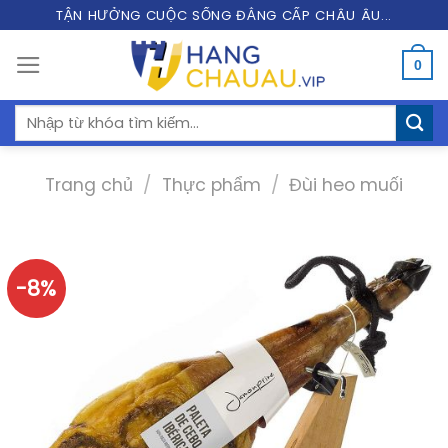
Skip
TẬN HƯỞNG CUỘC SỐNG ĐẲNG CẤP CHÂU ÂU...
to
0
content
Tìm
kiếm:
Trang chủ
/
Thực phẩm
/
Đùi heo muối
-8%