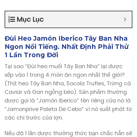
Mục Lục
Đùi Heo Jamón Iberico Tây Ban Nha
Ngon Nổi Tiếng. Nhất Định Phải Thử
1 Lần Trong Đời
Tại sao “Đùi heo muối Tây Ban Nha” lại được
xếp vào 1 trong 4 món ăn ngon nhất thế giới?
(Thịt heo Tây Ban Nha, Socola Trufles, Trứng cá
Caviar và Gan ngỗng béo). Sản phẩm thường
được gọi là “Jamón Iberico” tên riêng của nó là
“Jamonprive Paleta De Cebo” vì nó xuất phát từ
các chi trước của lợn.
Nếu đã 1 lần được thưởng thức bạn chắc hẳn sẽ