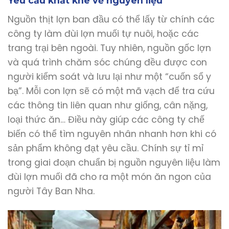
Yêu cầu khắt khe về nguyên liệu
Nguồn thịt lợn ban đầu có thể lấy từ chính các
công ty làm đùi lợn muối tự nuôi, hoặc các
trang trại bên ngoài. Tuy nhiên, nguồn gốc lợn
và quá trình chăm sóc chúng đều được con
người kiểm soát và lưu lại như một “cuốn sổ y
bạ”. Mỗi con lợn sẽ có một mã vạch để tra cứu
các thông tin liên quan như giống, cân nặng,
loại thức ăn… Điều này giúp các công ty chế
biến có thể tìm nguyên nhân nhanh hơn khi có
sản phẩm không đạt yêu cầu. Chính sự tỉ mỉ
trong giai đoạn chuẩn bị nguồn nguyên liệu làm
đùi lợn muối đã cho ra một món ăn ngon của
người Tây Ban Nha.