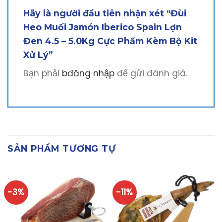
Hãy là người đầu tiên nhận xét “Đùi
Heo Muối Jamón Iberico Spain Lợn
Đen 4.5 – 5.0Kg Cực Phẩm Kèm Bộ Kit
Xử Lý”
Bạn phải
bđăng nhập
để gửi đánh giá.
SẢN PHẨM TƯƠNG TỰ
-3%
-11%