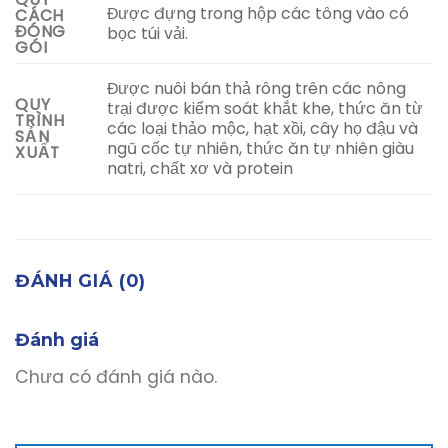
Được đựng trong hộp các tông vào có
CÁCH
ĐÓNG
bọc túi vải.
GÓI
Được nuôi bán thả rông trên các nông
QUY
trại được kiểm soát khắt khe, thức ăn từ
TRÌNH
các loại thảo mộc, hạt xồi, cây họ đậu và
SẢN
ngũ cốc tự nhiên, thức ăn tự nhiên giàu
XUẤT
natri, chất xơ và protein
ĐÁNH GIÁ (0)
Đánh giá
Chưa có đánh giá nào.