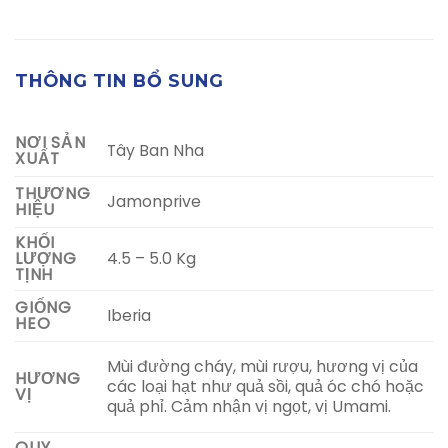
THÔNG TIN BỔ SUNG
NƠI SẢN
Tây Ban Nha
XUẤT
THƯƠNG
Jamonprive
HIỆU
KHỐI
4.5 – 5.0 Kg
LƯỢNG
TỊNH
GIỐNG
Iberia
HEO
Mùi đường cháy, mùi rượu, hương vị của
HƯƠNG
các loại hạt như quả sồi, quả óc chó hoặc
VỊ
quả phỉ. Cảm nhận vị ngọt, vị Umami.
QUY