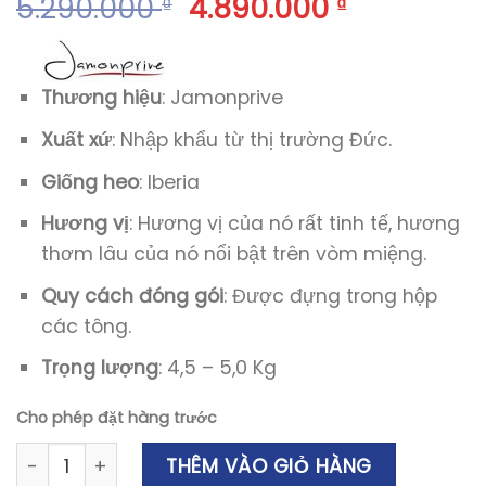
5.290.000
4.890.000
₫
₫
Thương hiệu
: Jamonprive
Xuất xứ
: Nhập khẩu từ thị trường Đức.
Giống heo
: Iberia
Hương vị
: Hương vị của nó rất tinh tế, hương
thơm lâu của nó nổi bật trên vòm miệng.
Quy cách đóng gói
: Được đựng trong hộp
các tông.
Trọng lượng
: 4,5 – 5,0 Kg
Cho phép đặt hàng trước
Đùi Heo Muối Jamón Iberico Spain Lợn Đen 4.5 - 5.0Kg 
THÊM VÀO GIỎ HÀNG