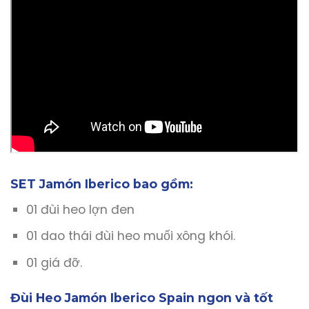
SET Jamón Iberico bao gồm:
01 đùi heo lợn đen
01 dao thái đùi heo muối xông khói.
01 giá đỡ.
Đùi Heo Jamón Iberico Spain ngon và tốt