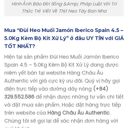
Hình Ảnh Báo Đời Sống &Amp; Pháp Luật Với Tri
Thức Trẻ Viết Về Thịt Heo Tây Ban Nha
Mua “Đùi Heo Muối Jamón Iberico Spain 4.5 –
5.0Kg Kèm Bộ Kit Xử Lý” ở đâu UY TÍN với GIÁ
TỐT NHẤT?
Hiện tại sản phẩm Đùi Heo Muối Jamón Iberico
Spain 4.5 – 5.0Kg Kèm Bộ Kit Xử Lý đang được
niêm yết bán tại website Hàng Châu Âu
Authentic với giá cực kỳ ưu đãi. Quý vị hãy gọi
điện trực tiếp vào đường dây nóng
(+84)
329.552.586
để nhận được những tư vấn chi tiết
và đặt mua sản phẩm. Hoặc đặt hàng trực tiếp
trên website của
Hàng Châu Âu Authentic
.
Chúng tôi sẽ gọi lại để xác nhận đơn hàng với