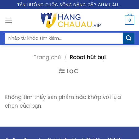
Skip
TẬN HƯỞNG CUỘC SỐNG ĐẲNG CẤP CHÂU ÂU...
to
0
content
Tìm
kiếm:
Trang chủ
/
Robot hút bụi
LỌC
Không tìm thấy sản phẩm nào khớp với lựa
chọn của bạn.