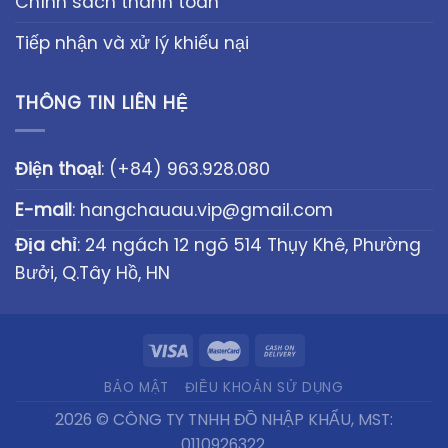
Chính sách thanh toán
Tiếp nhận và xử lý khiếu nại
THÔNG TIN LIÊN HỆ
Điện thoại
:
(+84) 963.928.080
E-mail
:
hangchauau.vip@gmail.com
Địa chỉ
: 24 ngách 12 ngõ 514 Thụy Khê, Phường
Bưởi, Q.Tây Hồ, HN
BẢO MẬT
ĐIỀU KHOẢN SỬ DỤNG
2026 © CÔNG TY TNHH ĐỒ NHẬP KHẨU, MST:
0110926322.