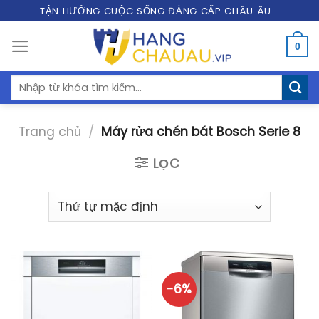
Skip
TẬN HƯỞNG CUỘC SỐNG ĐẲNG CẤP CHÂU ÂU...
to
0
content
Tìm
kiếm:
Trang chủ
/
Máy rửa chén bát Bosch Serie 8
LỌC
-6%