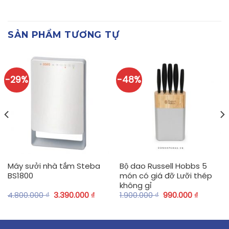
SẢN PHẨM TƯƠNG TỰ
-29%
-48%
Máy sưởi nhà tắm Steba
Bộ dao Russell Hobbs 5
BS1800
món có giá đỡ Lưỡi thép
không gỉ
4.800.000
₫
3.390.000
₫
1.900.000
₫
990.000
₫