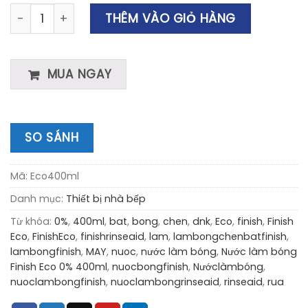
Nước Làm Bóng Finish Eco 0% 400ml Finish Sản Xuất EU 
THÊM VÀO GIỎ HÀNG
MUA NGAY
SO SÁNH
Mã:
Eco400ml
Danh mục:
Thiết bị nhà bếp
Từ khóa:
0%
,
400ml
,
bat
,
bong
,
chen
,
dnk
,
Eco
,
finish
,
Finish
Eco
,
FinishEco
,
finishrinseaid
,
lam
,
lambongchenbatfinish
,
lambongfinish
,
MAY
,
nuoc
,
nước làm bóng
,
Nước làm bóng
Finish Eco 0% 400ml
,
nuocbongfinish
,
Nướclàmbóng
,
nuoclambongfinish
,
nuoclambongrinseaid
,
rinseaid
,
rua