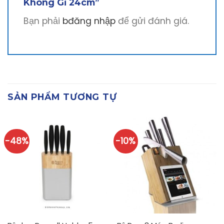
Không Gỉ 24cm”
Bạn phải
bđăng nhập
để gửi đánh giá.
SẢN PHẨM TƯƠNG TỰ
-48%
-10%