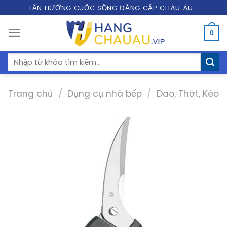
Skip
TẬN HƯỞNG CUỘC SỐNG ĐẲNG CẤP CHÂU ÂU...
to
0
content
Tìm
kiếm:
Trang chủ
/
Dụng cụ nhà bếp
/
Dao, Thớt, Kéo