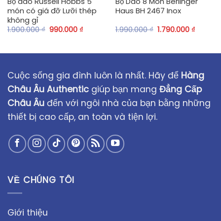
Bộ dao Russell Hobbs 5
Bộ Dao 8 Món Berlinger
món có giá đỡ Lưỡi thép
Haus BH 2467 Inox
không gỉ
1.900.000
₫
990.000
₫
1.990.000
₫
1.790.000
₫
Cuộc sống gia đình luôn là nhất. Hãy để
Hàng
Châu Âu Authentic
giúp bạn mang
Đẳng Cấp
Châu Âu
đến với ngôi nhà của bạn bằng những
thiết bị cao cấp, an toàn và tiện lợi.
VỀ CHÚNG TÔI
Giới thiệu