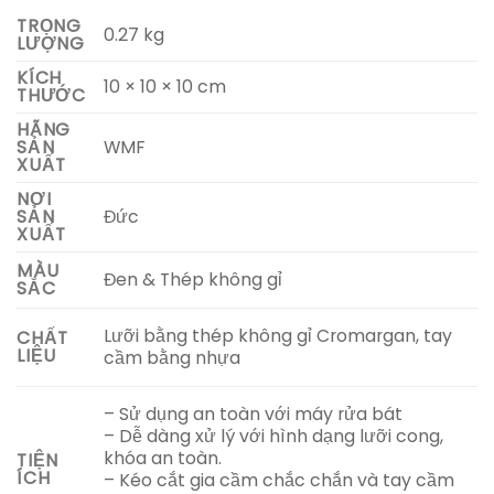
TRỌNG
0.27 kg
LƯỢNG
KÍCH
10 × 10 × 10 cm
THƯỚC
HÃNG
WMF
SẢN
XUẤT
NƠI
Đức
SẢN
XUẤT
MÀU
Đen & Thép không gỉ
SẮC
Lưỡi bằng thép không gỉ Cromargan, tay
CHẤT
LIỆU
cầm bằng nhựa
– Sử dụng an toàn với máy rửa bát
– Dễ dàng xử lý với hình dạng lưỡi cong,
khóa an toàn.
TIỆN
ÍCH
– Kéo cắt gia cầm chắc chắn và tay cầm