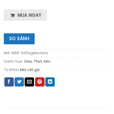
MUA NGAY
SO SÁNH
Mã:
WMF Geflügelschere
Danh mục:
Dao, Thớt, Kéo
Từ khóa:
kéo cắt gà