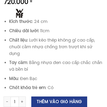
720.000
₫
Kích thước
: 24 cm
Chiều dài lưỡi
: 11cm
Chất liệu
: Lưỡi kéo thép không gỉ cao cấp,
chuôi cầm nhựa chống trơn trượt khi sử
dụng
Tay cầm
: Bằng nhựa đen cao cấp chắc chắn
và bền bỉ
Màu
: Đen Bạc
Chốt khóa trẻ em
: Có
Kéo Cắt Gà WMF Geflügelschere Thép Không Gỉ 24cm 
THÊM VÀO GIỎ HÀNG