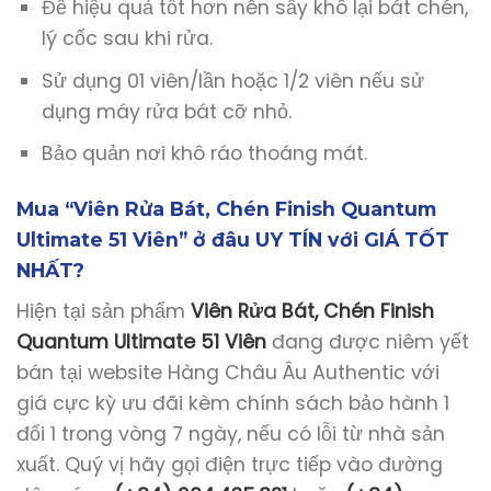
Để hiệu quả tốt hơn nên sấy khô lại bát chén,
lý cốc sau khi rửa.
Sử dụng 01 viên/lần hoặc 1/2 viên nếu sử
dụng máy rửa bát cỡ nhỏ.
Bảo quản nơi khô ráo thoáng mát.
Mua “Viên Rửa Bát, Chén Finish Quantum
Ultimate 51 Viên” ở đâu UY TÍN với GIÁ TỐT
NHẤT?
Hiện tại sản phẩm
Viên Rửa Bát, Chén Finish
Quantum Ultimate 51 Viên
đang được niêm yết
bán tại website Hàng Châu Âu Authentic với
giá cực kỳ ưu đãi kèm chính sách bảo hành 1
đổi 1 trong vòng 7 ngày, nếu có lỗi từ nhà sản
xuất. Quý vị hãy gọi điện trực tiếp vào đường