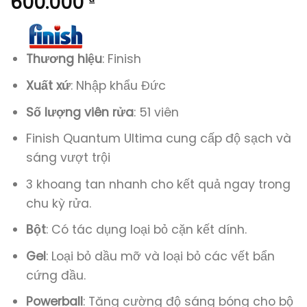
600.000
₫
Thương hiệu
: Finish
Xuất xứ
: Nhập khẩu Đức
Số lượng viên rửa
: 51 viên
Finish Quantum Ultima cung cấp độ sạch và
sáng vượt trội
3 khoang tan nhanh cho kết quả ngay trong
chu kỳ rửa.
Bột
: Có tác dụng loại bỏ cặn kết dính.
Gel
: Loại bỏ dầu mỡ và loại bỏ các vết bẩn
cứng đầu.
Powerball
: Tăng cường độ sáng bóng cho bộ