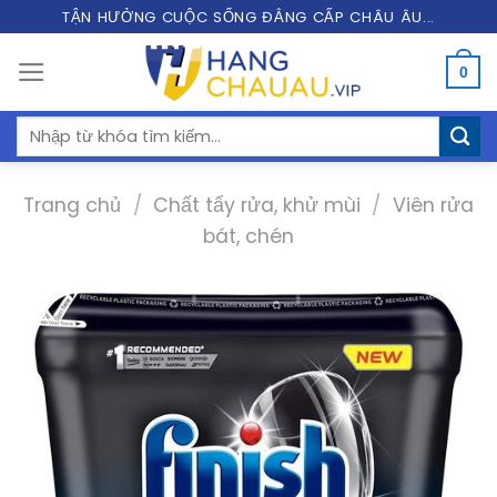
Skip
TẬN HƯỞNG CUỘC SỐNG ĐẲNG CẤP CHÂU ÂU...
to
0
content
Tìm
kiếm:
Trang chủ
/
Chất tẩy rửa, khử mùi
/
Viên rửa
bát, chén