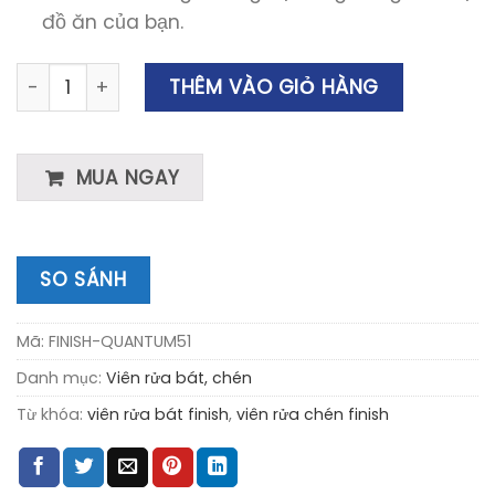
đồ ăn của bạn.
Viên Rửa Bát, Chén Finish Quantum Ultimate 51 Viên số
THÊM VÀO GIỎ HÀNG
MUA NGAY
SO SÁNH
Mã:
FINISH-QUANTUM51
Danh mục:
Viên rửa bát, chén
Từ khóa:
viên rửa bát finish
,
viên rửa chén finish