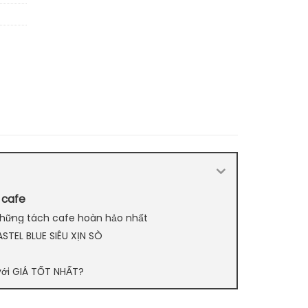
 cafe
 những tách cafe hoàn hảo nhất
TEL BLUE SIÊU XỊN SÒ
với GIÁ TỐT NHẤT?