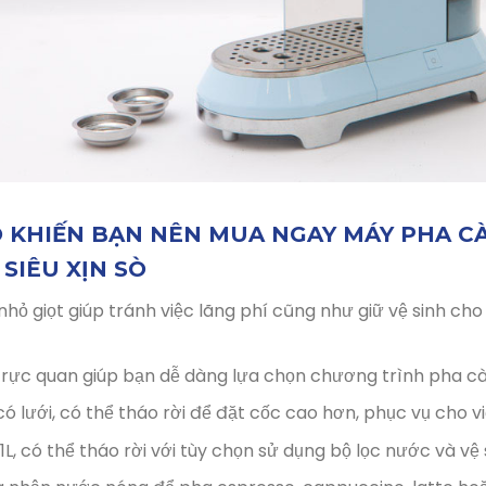
 KHIẾN BẠN NÊN MUA NGAY MÁY PHA C
SIÊU XỊN SÒ
hỏ giọt giúp tránh việc lãng phí cũng như giữ vệ sinh c
 trực quan giúp bạn dễ dàng lựa chọn chương trình pha c
ó lưới, có thể tháo rời để đặt cốc cao hơn, phục vụ cho 
L, có thể tháo rời với tùy chọn sử dụng bộ lọc nước và v