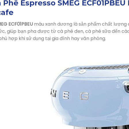
 Phê Espresso SMEG ECF01PBEU P
cafe
MEG ECF01PBEU
màu xanh dương là sản phẩm chất lượng c
Đức, giúp bạn pha được từ cà phê đen, cà phê sữa đến c
hù hợp khi sử dụng tại gia đình hay văn phòng.