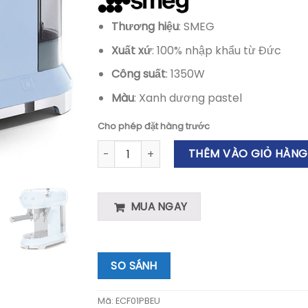
Thương hiệu
: SMEG
Xuất xứ
: 100% nhập khẩu từ Đức
Công suất
: 1350W
Màu
: Xanh dương pastel
Cho phép đặt hàng trước
Máy Pha Cà Phê Espresso SMEG ECF01PBEU P
THÊM VÀO GIỎ HÀNG
MUA NGAY
SO SÁNH
Mã:
ECF01PBEU