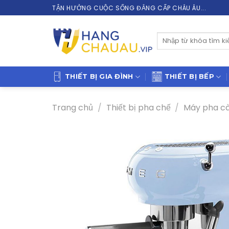
Skip
TẬN HƯỞNG CUỘC SỐNG ĐẲNG CẤP CHÂU ÂU...
to
content
Tìm
kiếm:
THIẾT BỊ GIA ĐÌNH
THIẾT BỊ BẾP
Trang chủ
/
Thiết bị pha chế
/
Máy pha c