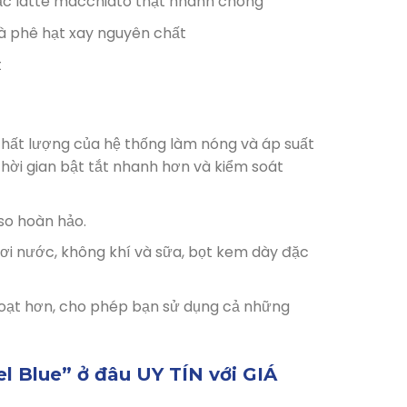
ặc latte macchiato thật nhanh chóng
à phê hạt xay nguyên chất
t
hất lượng của hệ thống làm nóng và áp suất
hời gian bật tắt nhanh hơn và kiểm soát
so hoàn hảo.
ơi nước, không khí và sữa, bọt kem dày đặc
hoạt hơn, cho phép bạn sử dụng cả những
Blue” ở đâu UY TÍN với GIÁ