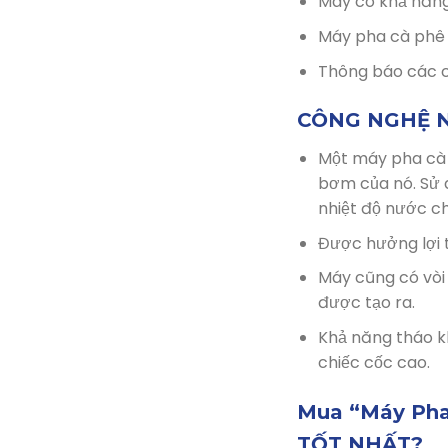
Máy có khả năng
Máy pha cà phê 
Thông báo các ch
CÔNG NGHỆ N
Một máy pha cà 
bơm của nó. Sử d
nhiệt độ nước c
Được hưởng lợi t
Máy cũng có vòi
được tạo ra.
Khả năng tháo k
chiếc cốc cao.
Mua “Máy Pha
TỐT NHẤT?