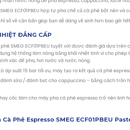
 nhận nước nóng để pha espresso, cappuccino, latte ho
SMEG ECF01PBEU hợp tự pha chế cả cà phê bột nén và c
ỉ số về cặn bẩn giúp bạn dễ dàng vệ sinh hơn bao giờ hế
HIỆT ĐẲNG CẤP
phê SMEG ECF01PBEU tuyệt vời được đánh giá dựa trên c
ụng hệ thống làm nóng bằng khối nhiệt tinh vi cho phép t
hính xác để pha, hơi nước và nước nóng.
ừ áp suất 15 bar tối ưu, máy tạo ra kết quả cà phê espres
 đánh sữa / đánh bọt cho cappuccino – bằng cách trộn h
hay cốc làm cho máy pha cà phê espresso trở nên linh 
 Cà Phê Espresso SMEG ECF01PBEU Pastel 