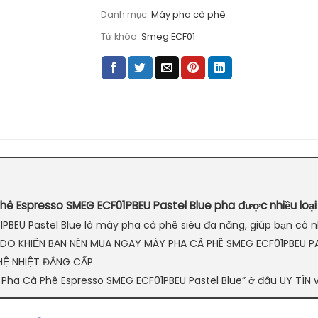
Danh mục:
Máy pha cà phê
Từ khóa:
Smeg ECF01
ê Espresso SMEG ECF01PBEU Pastel Blue pha được nhiều loại
PBEU Pastel Blue là máy pha cà phê siêu đa năng, giúp bạn có
DO KHIẾN BẠN NÊN MUA NGAY MÁY PHA CÀ PHÊ SMEG ECF01PBEU PAS
Ệ NHIỆT ĐẲNG CẤP
Pha Cà Phê Espresso SMEG ECF01PBEU Pastel Blue” ở đâu UY TÍN 