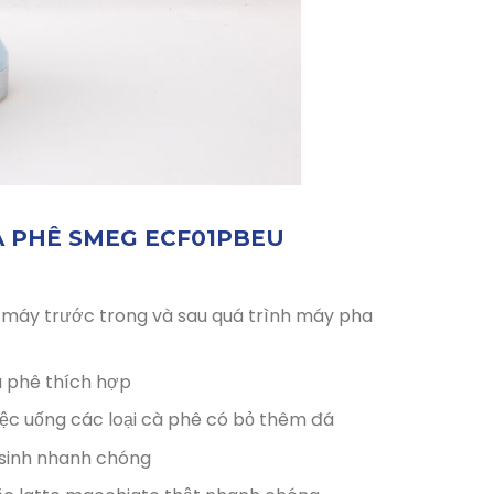
À PHÊ SMEG ECF01PBEU
ho máy trước trong và sau quá trình máy pha
à phê thích hợp
việc uống các loại cà phê có bỏ thêm đá
ệ sinh nhanh chóng