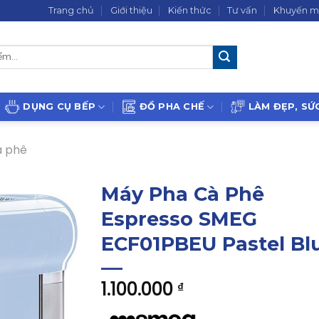
Trang chủ
Giới thiệu
Kiến thức
Tư vấn
Khuyến m
DỤNG CỤ BẾP
ĐỒ PHA CHẾ
LÀM ĐẸP, SỨ
à phê
Máy Pha Cà Phê
Espresso SMEG
ECF01PBEU Pastel Bl
1.100.000
₫