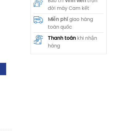
Bảo trì
vĩnh viễn
trọn
đời máy Cam kết
Miễn phí
giao hàng
toàn quốc
Thanh toán
khi nhận
hàng
astel Blue số lượng