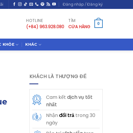
ãi
Đăng nhập / Đăng ký
HOTLINE
TÌM
0
(+84) 963.928.080
CỬA HÀNG
C KHỎE
KHÁC
KHÁCH LÀ THƯỢNG ĐẾ
Cam kết
dịch vụ
tốt
ue
nhất
Nhận
đổi trả
trong 30
ngày