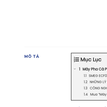
MÔ TẢ
Mục Lục
Máy Pha Cà Ph
SMEG ECF01
NHỮNG LÝ 
CÔNG NGH
Mua “Máy 