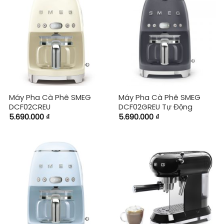
Máy Pha Cà Phê SMEG
Máy Pha Cà Phê SMEG
DCF02CREU
DCF02GREU Tự Động
5.690.000
₫
5.690.000
₫