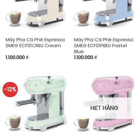
Máy Pha Cà Phê Espresso
Máy Pha Cà Phê Espresso
SMEG ECF01CREU Cream
SMEG ECF01PBEU Pastel
Blue
1.100.000
₫
1.100.000
₫
-12%
HẾT HÀNG