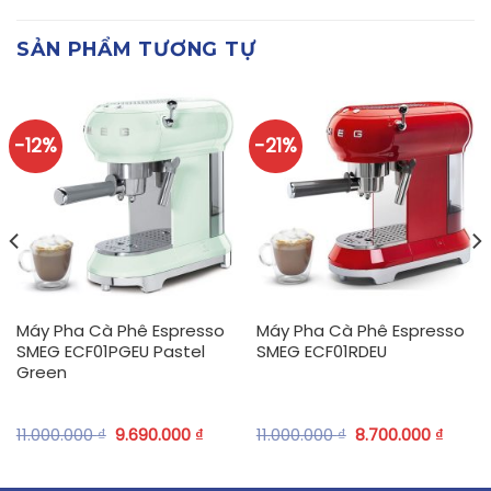
SẢN PHẨM TƯƠNG TỰ
-12%
-21%
Máy Pha Cà Phê Espresso
Máy Pha Cà Phê Espresso
SMEG ECF01PGEU Pastel
SMEG ECF01RDEU
Green
11.000.000
₫
9.690.000
₫
11.000.000
₫
8.700.000
₫