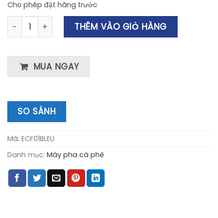
Cho phép đặt hàng trước
Máy Pha Cà Phê SMEG ECF01BLEU số lượng
THÊM VÀO GIỎ HÀNG
MUA NGAY
SO SÁNH
Mã:
ECF01BLEU
Danh mục:
Máy pha cà phê