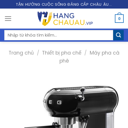
Skip
TẬN HƯỞNG CUỘC SỐNG ĐẲNG CẤP CHÂU ÂU...
to
0
content
Tìm
kiếm:
Trang chủ
/
Thiết bị pha chế
/
Máy pha cà
phê