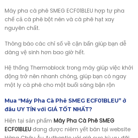
Máy pha cà phê SMEG ECF01BLEU hợp tự pha
chế cả cà phê bột nén và cà phê hạt xay
nguyên chất.
Thông báo các chỉ số về cặn bẩn giúp bạn dễ
dàng vệ sinh hơn bao giờ hết.
Hệ thống Thermoblock trong máy giúp việc khởi
động trở nên nhanh chóng, giúp bạn có ngay
một ly cà phê cho một buổi sáng bận rộn
Mua “Máy Pha Cà Phê SMEG ECF01BLEU” ở
đâu UY TÍN với GIÁ TỐT NHẤT?
Hiện tại sản phẩm
Máy Pha Cà Phê SMEG
ECF01BLEU
đang được niêm yết bán tại website