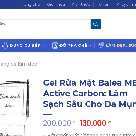
Trang chủ
Giới thiệu
Kiến thức
Tư vấn
Khuyến m
DỤNG CỤ BẾP
ĐỒ PHA CHẾ
LÀM ĐẸP, SỨ
ụng cụ làm đẹp
Gel Rửa Mặt Balea M
Active Carbon: Làm
Sạch Sâu Cho Da Mụ
200.000
130.000
₫
₫
– Với chiết xuất từ than hoạt tính làm 