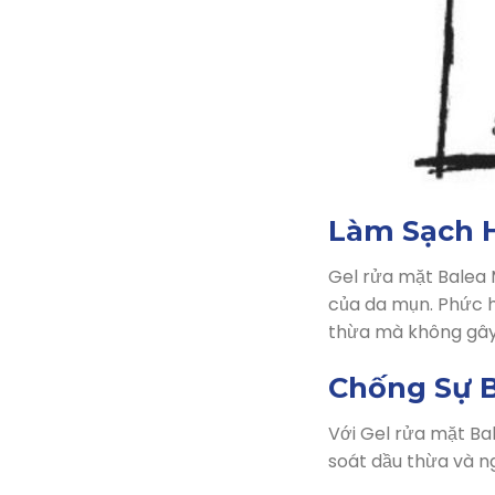
Làm Sạch 
Gel rửa mặt Balea 
của da mụn. Phức h
thừa mà không gây 
Chống Sự 
Với Gel rửa mặt Ba
soát dầu thừa và n