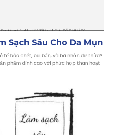
 Da Mụn” ở đâu UY TÍN với GIÁ TỐT NHẤT?
àm Sạch Sâu Cho Da Mụn
ỏ tế bào chết, bụi bẩn, và bã nhờn dư thừa?
sản phẩm đỉnh cao với phức hợp than hoạt