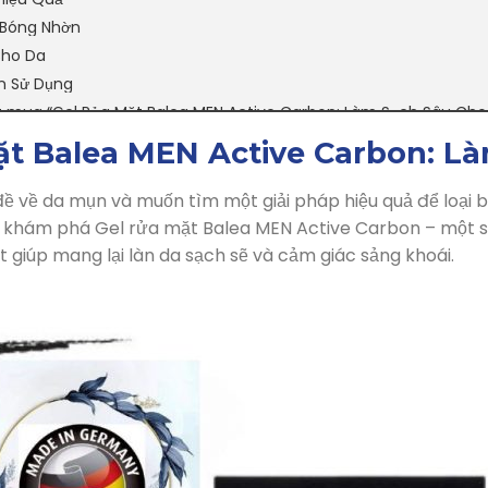
 Bóng Nhờn
Cho Da
n Sử Dụng
t mua “Gel Rửa Mặt Balea MEN Active Carbon: Làm Sạch Sâu Cho
ặt Balea MEN Active Carbon: L
ề về da mụn và muốn tìm một giải pháp hiệu quả để loại b
i khám phá Gel rửa mặt Balea MEN Active Carbon – một 
 giúp mang lại làn da sạch sẽ và cảm giác sảng khoái.