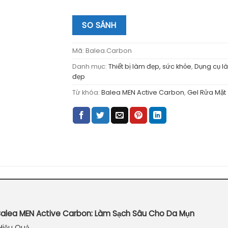
SO SÁNH
Mã:
Balea.Carbon
Danh mục:
Thiết bị làm đẹp, sức khỏe
,
Dụng cụ l
đẹp
Từ khóa:
Balea MEN Active Carbon
,
Gel Rửa Mặt
Balea MEN Active Carbon: Làm Sạch Sâu Cho Da Mụn
Hiệu Quả