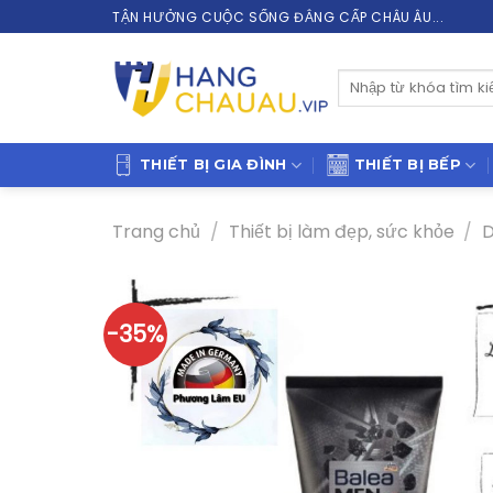
Skip
TẬN HƯỞNG CUỘC SỐNG ĐẲNG CẤP CHÂU ÂU...
to
content
Tìm
kiếm:
THIẾT BỊ GIA ĐÌNH
THIẾT BỊ BẾP
Trang chủ
/
Thiết bị làm đẹp, sức khỏe
/
D
-35%