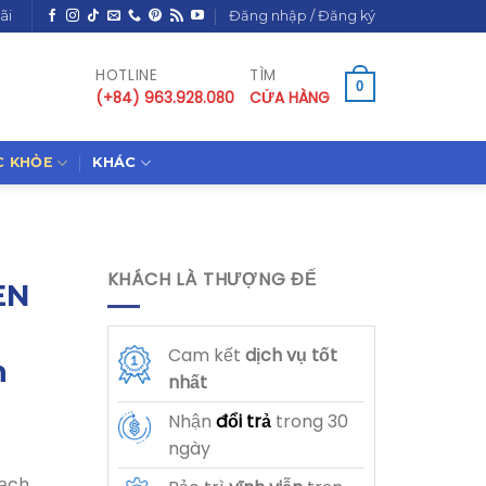
ãi
Đăng nhập / Đăng ký
HOTLINE
TÌM
0
(+84) 963.928.080
CỬA HÀNG
C KHỎE
KHÁC
KHÁCH LÀ THƯỢNG ĐẾ
EN
Cam kết
dịch vụ
tốt
n
nhất
Nhận
đổi trả
trong 30
ngày
sạch