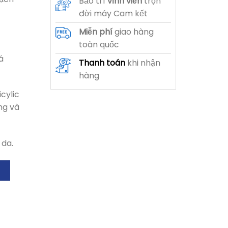
Bảo trì
vĩnh viễn
trọn
đời máy Cam kết
Miễn phí
giao hàng
toàn quốc
á
Thanh toán
khi nhận
hàng
cylic
ng và
 da.
m Sạch Sâu Cho Da Mụn số lượng