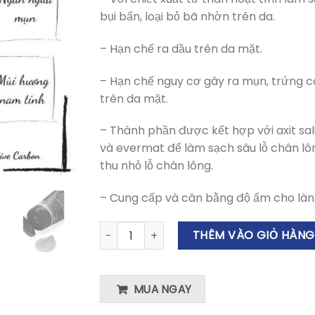
bụi bẩn, loại bỏ bã nhờn trên da.
– Hạn chế ra dầu trên da mặt.
– Hạn chế nguy cơ gây ra mụn, trứng c
trên da mặt.
– Thành phần được kết hợp với axit sali
và evermat để làm sạch sâu lỗ chân lô
thu nhỏ lỗ chân lông.
– Cung cấp và cân bằng độ ẩm cho làn
Gel Rửa Mặt Balea MEN Active Carbon: Là
THÊM VÀO GIỎ HÀNG
MUA NGAY