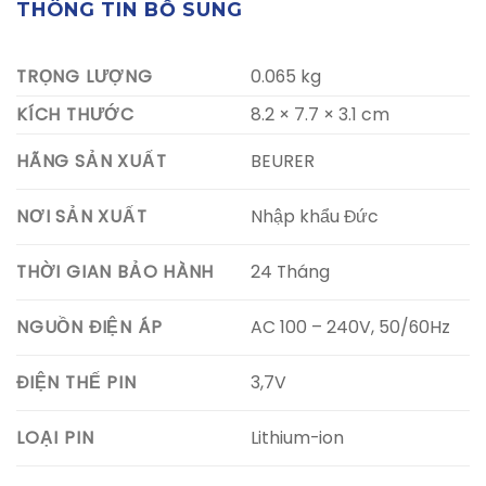
THÔNG TIN BỔ SUNG
TRỌNG LƯỢNG
0.065 kg
KÍCH THƯỚC
8.2 × 7.7 × 3.1 cm
BEURER
HÃNG SẢN XUẤT
Nhập khẩu Đức
NƠI SẢN XUẤT
24 Tháng
THỜI GIAN BẢO HÀNH
AC 100 – 240V, 50/60Hz
NGUỒN ĐIỆN ÁP
3,7V
ĐIỆN THẾ PIN
Lithium-ion
LOẠI PIN