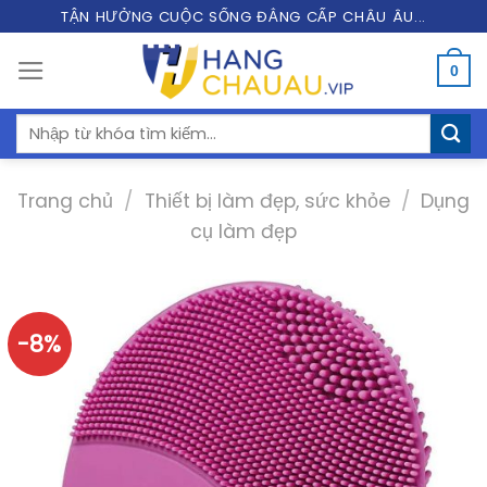
Skip
TẬN HƯỞNG CUỘC SỐNG ĐẲNG CẤP CHÂU ÂU...
to
0
content
Tìm
kiếm:
Trang chủ
/
Thiết bị làm đẹp, sức khỏe
/
Dụng
cụ làm đẹp
-8%