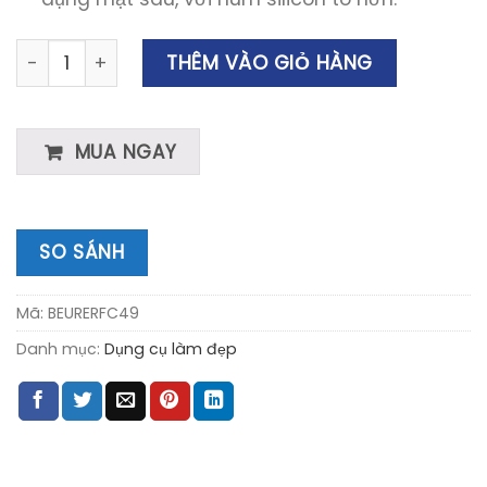
Máy Rửa Mặt Làm Sạch Sâu Và Mát Xa Beurer FC49 số 
THÊM VÀO GIỎ HÀNG
MUA NGAY
SO SÁNH
Mã:
BEURERFC49
Danh mục:
Dụng cụ làm đẹp