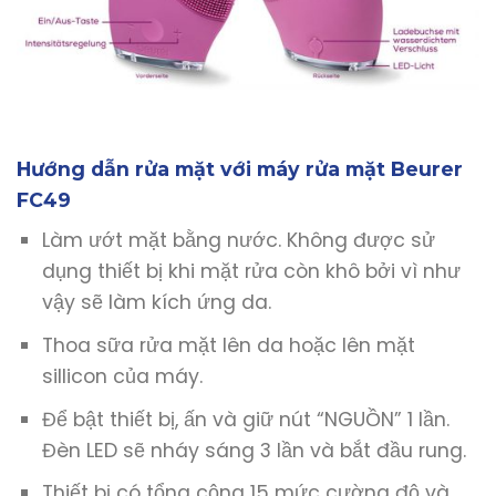
Hướng dẫn rửa mặt với máy rửa mặt Beurer
FC49
Làm ướt mặt bằng nước. Không được sử
dụng thiết bị khi mặt rửa còn khô bởi vì như
vậy sẽ làm kích ứng da.
Thoa sữa rửa mặt lên da hoặc lên mặt
sillicon của máy.
Để bật thiết bị, ấn và giữ nút “NGUỒN” 1 lần.
Đèn LED sẽ nháy sáng 3 lần và bắt đầu rung.
Thiết bị có tổng cộng 15 mức cường độ và