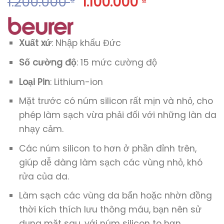
1.200.000
1.100.000
₫
₫
Xuất xứ
: Nhập khẩu Đức
Số cường độ
: 15 mức cường độ
Loại Pin
: Lithium-ion
Mặt trước có núm silicon rất mịn và nhỏ, cho
phép làm sạch vừa phải đối với những làn da
nhạy cảm.
Các núm silicon to hơn ở phần đỉnh trên,
giúp dễ dàng làm sạch các vùng nhỏ, khó
rửa của da.
Làm sạch các vùng da bẩn hoặc nhờn đồng
thời kích thích lưu thông máu, bạn nên sử
dụng mặt sau, với núm silicon to hơn.