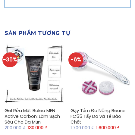
SẢN PHẨM TƯƠNG TỰ
-35%
-6%
Gel Rửa Mặt Balea MEN
Gậy Tắm Đa Năng Beurer
Active Carbon: Làm Sạch
FC55 Tẩy Da và Tế Bào
Sâu Cho Da Mụn
Chết
200.000
₫
130.000
₫
1.700.000
₫
1.600.000
₫