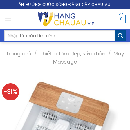
Skip
TẬN HƯỞNG CUỘC SỐNG ĐẲNG CẤP CHÂU ÂU...
to
0
content
Tìm
kiếm:
Trang chủ
/
Thiết bị làm đẹp, sức khỏe
/
Máy
Massage
-31%