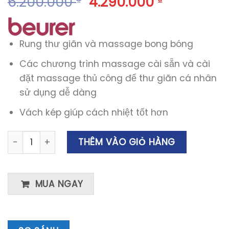
6.200.000
4.290.000
₫
₫
Rung thư giãn và massage bong bóng
Các chương trình massage cài sẵn và cài
đặt massage thủ công để thư giãn cá nhân
sử dụng dễ dàng
Vách kép giúp cách nhiệt tốt hơn
Bồn massage ngâm chân Beurer FB65 foot spa số lượn
THÊM VÀO GIỎ HÀNG
MUA NGAY