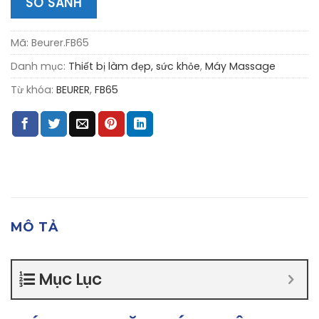
SO SÁNH
Mã:
Beurer.FB65
Danh mục:
Thiết bị làm đẹp, sức khỏe
,
Máy Massage
Từ khóa:
BEURER
,
FB65
MÔ TẢ
Mục Lục