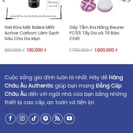
Gel Rửa Mặt Balea MEN
Gậy Tắm Đa Năng Beurer
Active Carbon: Làm Sạch
FC55 Tẩy Da và Tế Bào
Sâu Cho Da Mụn
Chết
200.000
₫
130.000
₫
1.700.000
₫
1.600.000
₫
Cuộc sống gia đình luôn là nhất. Hãy để
Hàng
Châu Âu Authentic
giúp bạn mang
Đẳng Cấp
Châu Âu
đến với ngôi nhà của bạn bằng những
thiết bị cao cấp, an toàn và tiện lợi.