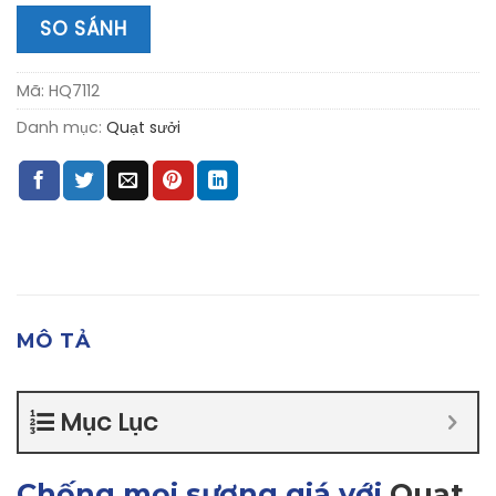
SO SÁNH
Mã:
HQ7112
Danh mục:
Quạt sưởi
MÔ TẢ
Mục Lục
Chống mọi sương giá với
Quạt