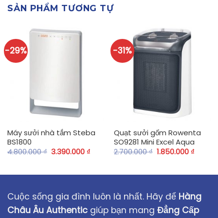
SẢN PHẨM TƯƠNG TỰ
-29%
-31%
Máy sưởi nhà tắm Steba
Quạt sưởi gốm Rowenta
BS1800
SO9281 Mini Excel Aqua
4.800.000
₫
3.390.000
₫
2.700.000
₫
1.850.000
₫
Cuộc sống gia đình luôn là nhất. Hãy để
Hàng
Châu Âu Authentic
giúp bạn mang
Đẳng Cấp