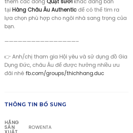
thêm các dòng
Quạt sưởi
khác đang bán
tại
Hàng Châu Âu Authentic
để có thể tim ra
lựa chọn phù hợp cho ngôi nhà sang trọng của
bạn.
————————————————–
👉 Anh/chị tham gia Hội yêu và sử dụng đồ Gia
Dụng Đức, châu Âu để được hưởng nhiều ưu
đãi nhé
fb.com/groups/thichhang.duc
THÔNG TIN BỔ SUNG
HÃNG
ROWENTA
SẢN
XUẤT