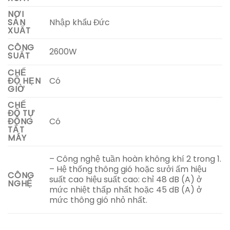
NƠI
Nhập khẩu Đức
SẢN
XUẤT
CÔNG
2600W
SUẤT
CHẾ
Có
ĐỘ HẸN
GIỜ
CHẾ
ĐỘ TỰ
Có
ĐỘNG
TẮT
MÁY
– Công nghệ tuần hoàn không khí 2 trong 1.
– Hệ thống thông gió hoặc sưởi ấm hiệu
CÔNG
suất cao hiệu suất cao: chỉ 48 dB (A) ở
NGHỆ
mức nhiệt thấp nhất hoặc 45 dB (A) ở
mức thông gió nhỏ nhất.