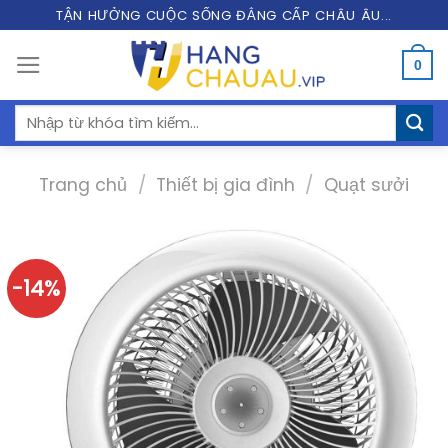
Skip
TẬN HƯỞNG CUỘC SỐNG ĐẲNG CẤP CHÂU ÂU...
to
0
content
Tìm
kiếm:
Trang chủ
/
Thiết bị gia đình
/
Quạt sưởi
-14%