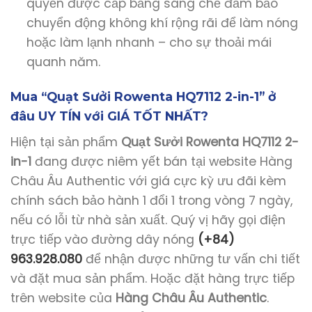
quyền được cấp bằng sáng chế đảm bảo
chuyển động không khí rộng rãi để làm nóng
hoặc làm lạnh nhanh – cho sự thoải mái
quanh năm.
Mua “Quạt Sưởi Rowenta HQ7112 2-in-1” ở
đâu UY TÍN với GIÁ TỐT NHẤT?
Hiện tại sản phẩm
Quạt Sưởi Rowenta HQ7112 2-
in-1
đang được niêm yết bán tại website Hàng
Châu Âu Authentic với giá cực kỳ ưu đãi kèm
chính sách bảo hành 1 đổi 1 trong vòng 7 ngày,
nếu có lỗi từ nhà sản xuất. Quý vị hãy gọi điện
trực tiếp vào đường dây nóng
(+84)
963.928.080
để nhận được những tư vấn chi tiết
và đặt mua sản phẩm. Hoặc đặt hàng trực tiếp
trên website của
Hàng Châu Âu Authentic
.