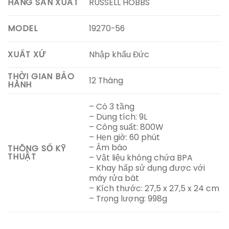
RUSSELL HOBBS
HÃNG SẢN XUẤT
19270-56
MODEL
Nhập khẩu Đức
XUẤT XỨ
THỜI GIAN BẢO
12 Tháng
HÀNH
– Có 3 tầng
– Dung tích: 9L
– Công suất: 800W
– Hẹn giờ: 60 phút
– Âm báo
THÔNG SỐ KỸ
THUẬT
– Vật liệu không chứa BPA
– Khay hấp sử dụng được với
máy rửa bát
– Kích thước: 27,5 x 27,5 x 24 cm
– Trọng lượng: 998g