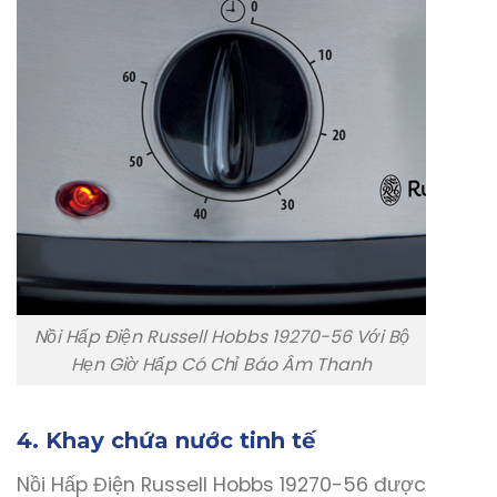
Nồi Hấp Điện Russell Hobbs 19270-56 Với Bộ
Hẹn Giờ Hấp Có Chỉ Báo Âm Thanh
4. Khay chứa nước tinh tế
Nồi Hấp Điện Russell Hobbs 19270-56 được