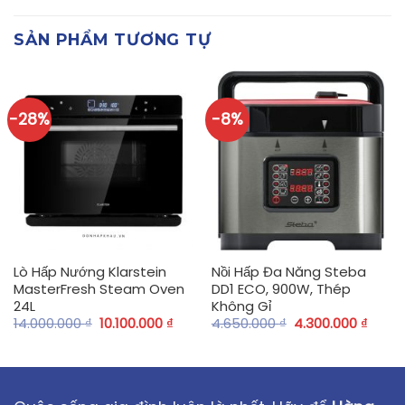
SẢN PHẨM TƯƠNG TỰ
-28%
-8%
Lò Hấp Nướng Klarstein
Nồi Hấp Đa Năng Steba
MasterFresh Steam Oven
DD1 ECO, 900W, Thép
24L
Không Gỉ
14.000.000
₫
10.100.000
₫
4.650.000
₫
4.300.000
₫