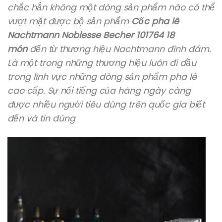
chắc hẳn không một dòng sản phẩm nào có thể
vượt mặt được bộ sản phẩm
Cốc pha lê
Nachtmann Noblesse Becher 101764 18
món
đến từ thương hiệu Nachtmann đình đám.
Là một trong những thương hiệu luôn đi đầu
trong lĩnh vực những dòng sản phẩm pha lê
cao cấp. Sự nổi tiếng của hãng ngày càng
được nhiều người tiêu dùng trên quốc gia biết
đến và tin dùng