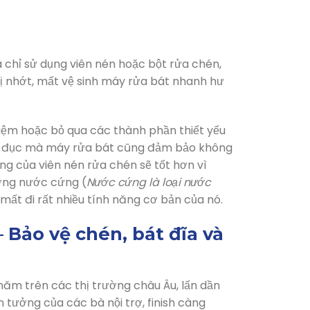
 chỉ sử dụng viên nén hoặc bột rửa chén,
ị nhớt, mất vệ sinh máy rửa bát nhanh hư
iệm hoặc bỏ qua các thành phần thiết yếu
gợn đục mà máy rửa bát cũng đảm bảo không
g của viên nén rửa chén sẽ tốt hơn vì
ường nước cứng (
Nước cứng là loại nước
ẽ mất đi rất nhiều tính năng cơ bản của nó.
– Bảo vệ chén, bát đĩa và
u năm trên các thị trường châu Âu, lấn dần
tưởng của các bà nội trợ, finish càng