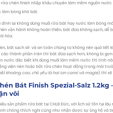
 rửa chén finish nhập khẩu chuyên làm mềm nguồn nước
 làm bóng khô bát.
ia đình lại không dùng muối rửa bát hay nước làm bóng mà
én vận hành không hoàn thiện, bát đũa không sạch, dễ b
ôi hóa.
n, bát sạch sẽ và an toàn chúng ta không nên quá tiết k
ủ các thành phần trên thì bát đũa sạch hơn, không bị 
un nước đặc biệt khi dùng muối làm mềm nước thì tính năn
rằng viên nén hoặc bột rửa chén hoạt động trong môi tr
t khoáng cao, chủ yếu là hai ion canxi và magie
) thì s
én Bát Finish Spezial-Salz 1.2kg 
ặn vôi
hiệu sản phẩm rửa bát tại CHLB Đức, với lịch sử tồn tại lâ
nh chóng thích nghi cũng như nhận được sự ủng hộ và tin 