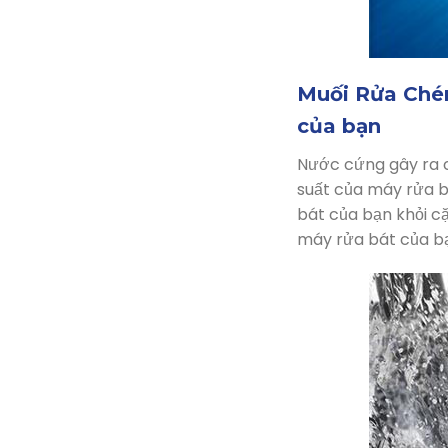
Muối Rửa Chén
của bạn
Nước cứng gây ra c
suất của máy rửa b
bát của bạn khỏi cặ
máy rửa bát của bạ