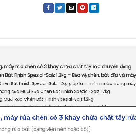
g, máy rửa chén có 3 khay chứa chất tẩy rửa chuyên dụng
 Bát Finish Spezial-Salz 1.2kg – Bảo vệ chén, bát đĩa và máy
Chén Bát Finish Spezial-Salz 1.2kg giúp làm mềm nước trong má
năng của Muối Rửa Chén Bát Finish Spezial-Salz 1.2kg
 Muối Rửa Chén Bát Finish Spezial-Salz 1.2kg
 sử dụng Muối Rửa Chén Bát Finish Spezial-Salz 1.2kg
 Rửa Chén Bát Finish Spezial-Salz 1.2kg” ở đâu UY TÍN với GIÁ TỐ
, máy rửa chén có 3 khay chứa chất tẩy r
òng rửa bát (dạng viện nén hoặc bột)