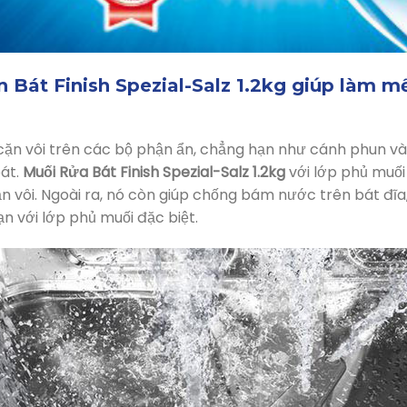
 Bát Finish Spezial-Salz 1.2kg giúp làm 
ặn vôi trên các bộ phận ẩn, chẳng hạn như cánh phun và 
át.
Muối Rửa Bát Finish Spezial-Salz 1.2kg
với lớp phủ muố
n vôi. Ngoài ra, nó còn giúp chống bám nước trên bát đĩa, 
n với lớp phủ muối đặc biệt.