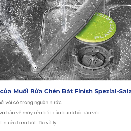
 của Muối Rửa Chén Bát Finish Spezial-Salz
hỏi vôi có trong nguồn nước.
 bảo vệ máy rửa bát của bạn khỏi cặn vôi.
t nước trên bát đĩa và ly.