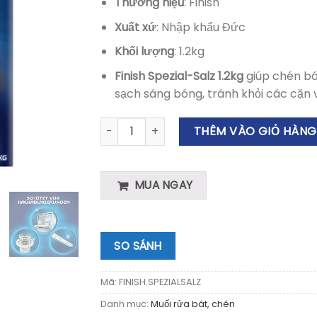
Thương hiệu
: Finish
Xuất xứ
: Nhập khẩu Đức
Khối lượng
: 1.2kg
Finish Spezial-Salz 1.2kg
giúp chén bá
sạch sáng bóng, tránh khỏi các cặn 
Muối Rửa Chén Bát Finish Spezial-Salz 1.2k
THÊM VÀO GIỎ HÀNG
MUA NGAY
SO SÁNH
Mã:
FINISH.SPEZIALSALZ
Danh mục:
Muối rửa bát, chén