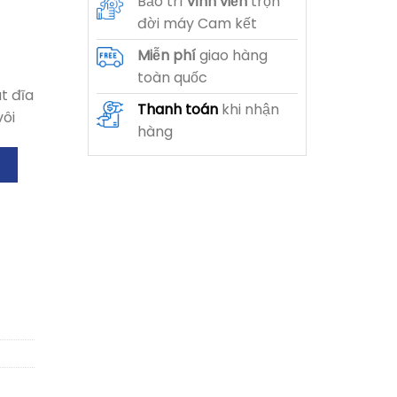
Bảo trì
vĩnh viễn
trọn
đời máy Cam kết
Miễn phí
giao hàng
toàn quốc
t đĩa
Thanh toán
khi nhận
vôi
hàng
g số lượng