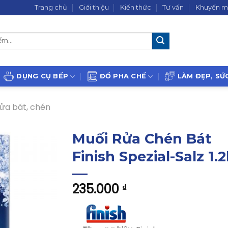
Trang chủ
Giới thiệu
Kiến thức
Tư vấn
Khuyến m
DỤNG CỤ BẾP
ĐỒ PHA CHẾ
LÀM ĐẸP, SỨ
rửa bát, chén
Muối Rửa Chén Bát
Finish Spezial-Salz 1.
235.000
₫