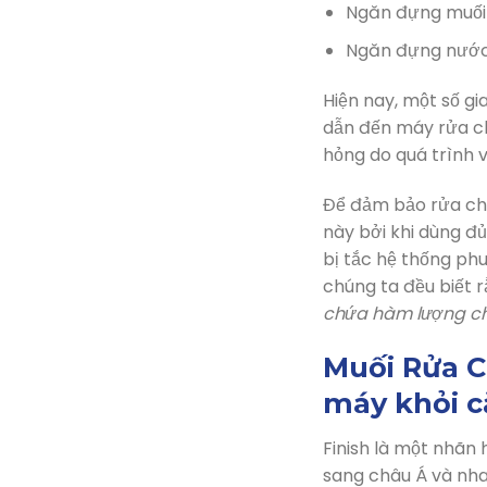
Ngăn đựng muối
Ngăn đựng nước
Hiện nay, một số g
dẫn đến máy rửa ch
hỏng do quá trình v
Để đảm bảo rửa ché
này bởi khi dùng đ
bị tắc hệ thống ph
chúng ta đều biết 
chứa hàm lượng chấ
Muối Rửa Ch
máy khỏi c
Finish là một nhãn 
sang châu Á và nha