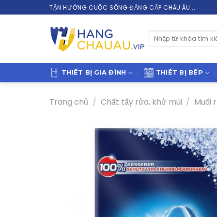
Skip
TẬN HƯỞNG CUỘC SỐNG ĐẲNG CẤP CHÂU ÂU...
to
content
Tìm
kiếm:
THIẾT BỊ GIA ĐÌNH
THIẾT BỊ BẾP
Trang chủ
/
Chất tẩy rửa, khử mùi
/
Muối 