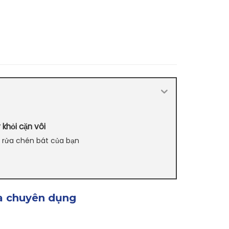
 khỏi cặn vôi
y rửa chén bát của bạn
T NHẤT?
ửa chuyên dụng