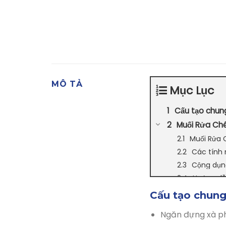
MÔ TẢ
Mục Lục
Cấu tạo chun
Muối Rửa Chén
Muối Rửa 
Các tính 
Cộng dụng
Hướng dẫn
Mua “Muối
Cấu tạo chung
Ngăn đựng xà ph