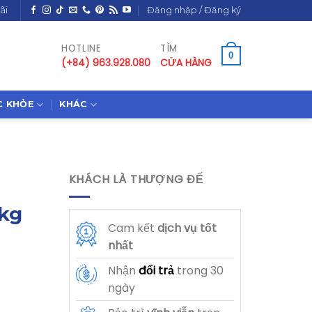
ãi
Đăng nhập / Đăng ký
HOTLINE
TÌM
0
(+84) 963.928.080
CỬA HÀNG
C KHỎE
KHÁC
KHÁCH LÀ THƯỢNG ĐẾ
2kg
Cam kết
dịch vụ
tốt
nhất
Nhận
đổi trả
trong 30
ngày