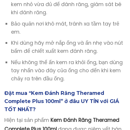
kem nhỏ vừa đủ để đánh răng, giám sát bé
khi đánh răng.
Bảo quản nơi khô mát, tránh xa tầm tay trẻ
em.
Khi dùng hãy mở nắp ống và ấn nhẹ vào nút
bấm để chiết xuất kem đánh răng.
Nếu không thể ấn kem ra khỏi ống, bạn dùng
tay nhấn vào đáy của ống cho đến khi kem
chảy ra trên đầu ống.
Đặt mua “Kem Đánh Răng Theramed
Complete Plus 100ml” ở đâu UY TÍN với GIÁ
TỐT NHẤT?
Hiện tại sản phẩm
Kem Đánh Răng Theramed
Complete Plus 100ml
đang được niêm yết bán