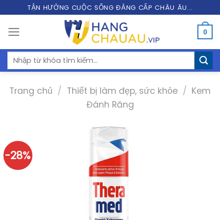
Skip
TẬN HƯỞNG CUỘC SỐNG ĐẲNG CẤP CHÂU ÂU...
to
0
content
Tìm
kiếm:
Trang chủ
/
Thiết bị làm đẹp, sức khỏe
/
Kem
Đánh Răng
-28%