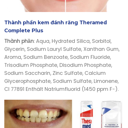
Thành phần kem đánh răng Theramed
Complete Plus
Thành phần
: Aqua, Hydrated Silica, Sorbitol,
Glycerin, Sodium Lauryl Sulfate, Xanthan Gum,
Aroma, Sodium Benzoate, Sodium Fluoride,
Trisodium Phosphate, Disodium Phosphate,
Sodium Saccharin, Zinc Sulfate, Calcium
Glycerophosphate, Sodium Sulfate, Limonene,
Cl 77891 Enthält Natriumfluorid (1450 ppm F-).