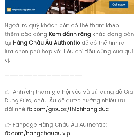
Ngoài ra quý khách còn có thể tham khảo
thêm các dòng
Kem đánh răng
khác đang bán
tại
Hàng Châu Âu Authentic
để có thể tim ra
lựa chọn phù hợp với tiêu chí tiêu dùng của quí
vị.
————————————————–
👉 Anh/chị tham gia Hội yêu và sử dụng đồ Gia
Dụng Đức, châu Âu để được hưởng nhiều ưu
đãi nhé
fb.com/groups/thichhang.duc
👉 Fanpage Hàng Châu Âu Authentic:
fb.com/hangchauau.vip