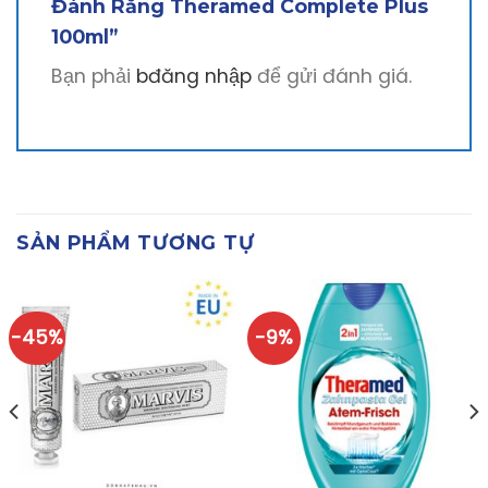
Đánh Răng Theramed Complete Plus
100ml”
Bạn phải
bđăng nhập
để gửi đánh giá.
SẢN PHẨM TƯƠNG TỰ
-45%
-9%