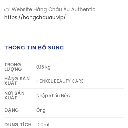
👉 Website Hàng Châu Âu Authentic:
https://hangchauau.vip/
THÔNG TIN BỔ SUNG
TRỌNG
0.16 kg
LƯỢNG
HÃNG SẢN
HENKEL BEAUTY CARE
XUẤT
NƠI SẢN
Nhập khẩu Đức
XUẤT
Ống
DẠNG
100ml
DUNG TÍCH