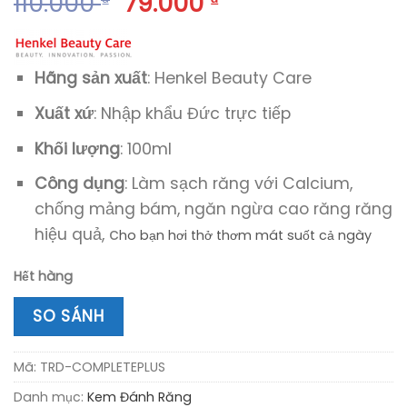
110.000
79.000
₫
₫
Hãng sản xuất
: Henkel Beauty Care
Xuất xứ
: Nhập khẩu Đức trực tiếp
Khối lượng
: 100ml
Công dụng
: Làm sạch răng với Calcium,
chống mảng bám, ngăn ngừa cao răng răng
hiệu quả, c
ho bạn hơi thở thơm mát suốt cả ngày
Hết hàng
SO SÁNH
Mã:
TRD-COMPLETEPLUS
Danh mục:
Kem Đánh Răng