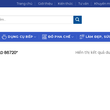
Trang chủ
Giới thiệu
Kiến thức
Tư vấn
Khuyến m
DỤNG CỤ BẾP
ĐỒ PHA CHẾ
LÀM ĐẸP, SỨ
Hiển thị kết quả d
D 86720”