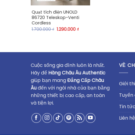
Quạt tích điện UNOLD
86720 Teleskop-Venti
Cordless
1.700.000
₫
1.290.000
₫
Cuộc sống gia đình luôn là nhất.
VỀ CH
Hãy để
Hàng Châu Âu Authentic
giúp bạn mang
Đẳng Cấp Châu
Giới th
Âu
đến với ngôi nhà của bạn bằng
Tuyển
những thiết bị cao cấp, an toàn
và tiện lợi.
Tin tứ
Liên hệ