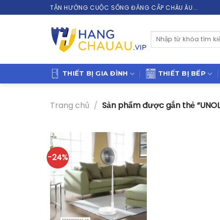
Skip
TẬN HƯỞNG CUỘC SỐNG ĐẲNG CẤP CHÂU ÂU...
to
content
Tìm
kiếm:
THIẾT BỊ GIA ĐÌNH
THIẾT BỊ BẾP
Trang chủ
/
Sản phẩm được gắn thẻ “UNOL
-24%
+