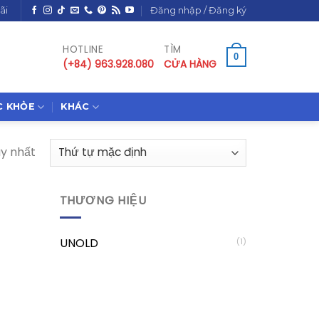
ãi
Đăng nhập / Đăng ký
HOTLINE
TÌM
0
(+84) 963.928.080
CỬA HÀNG
C KHỎE
KHÁC
uy nhất
THƯƠNG HIỆU
UNOLD
(1)