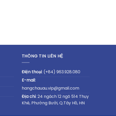
THÔNG TIN LIÊN HỆ
Điện thoại
:
(+84) 963.928.080
E-mail
:
hangchauau.vip@gmail.com
Địa chỉ
: 24 ngách 12 ngõ 514 Thụy
Khê, Phường Bưởi, Q.Tây Hồ, HN