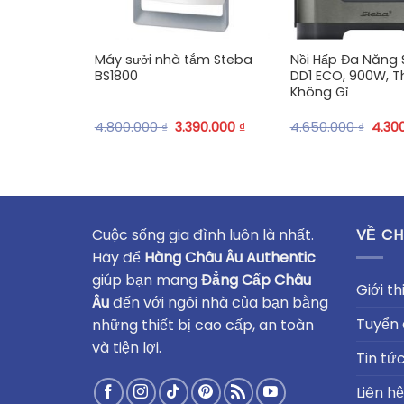
+
+
Máy sưởi nhà tắm Steba
Nồi Hấp Đa Năng
BS1800
DD1 ECO, 900W, T
Không Gỉ
4.800.000
₫
3.390.000
₫
4.650.000
₫
4.30
Cuộc sống gia đình luôn là nhất.
VỀ CH
Hãy để
Hàng Châu Âu Authentic
giúp bạn mang
Đẳng Cấp Châu
Giới th
Âu
đến với ngôi nhà của bạn bằng
Tuyển
những thiết bị cao cấp, an toàn
và tiện lợi.
Tin tứ
Liên hệ