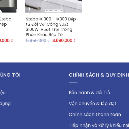
+
 Steba
Steba IK 300 – IK300 Bếp
hép
từ Đôi Với Công Suất
3100W: Vượt Trội Trong
Phân Khúc Bếp Từ
0.000
₫
5.950.000
₫
4.690.000
₫
ÚNG TÔI
CHÍNH SÁCH & QUY ĐỊNH
iệu
Bảo hành & đổi trả
 dụng
Vận chuyển & lắp đặt
c
Chính sách thanh toán
Tiếp nhận và xử lý khiếu nại