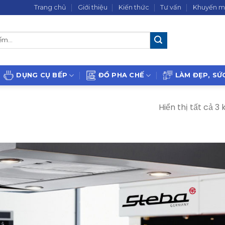
Trang chủ
Giới thiệu
Kiến thức
Tư vấn
Khuyến m
DỤNG CỤ BẾP
ĐỒ PHA CHẾ
LÀM ĐẸP, SỨ
Hiển thị tất cả 3 