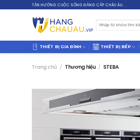
Skip
TẬN HƯỞNG CUỘC SỐNG ĐẲNG CẤP CHÂU ÂU...
to
content
Tìm
kiếm:
THIẾT BỊ GIA ĐÌNH
THIẾT BỊ BẾP
Trang chủ
/
Thương hiệu
/
STEBA