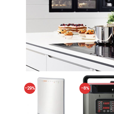
-29%
-8%