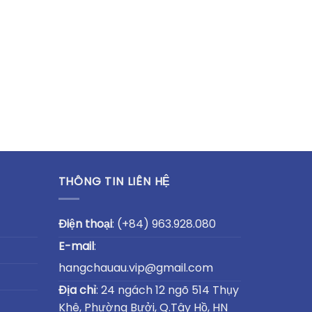
THÔNG TIN LIÊN HỆ
Điện thoại
:
(+84) 963.928.080
E-mail
:
hangchauau.vip@gmail.com
Địa chỉ
: 24 ngách 12 ngõ 514 Thụy
Khê, Phường Bưởi, Q.Tây Hồ, HN