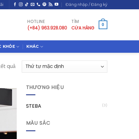
ãi
Đăng nhập / Đăng ký
HOTLINE
TÌM
0
(+84) 963.928.080
CỬA HÀNG
C KHỎE
KHÁC
kết quả
THƯƠNG HIỆU
STEBA
(3)
MÀU SẮC