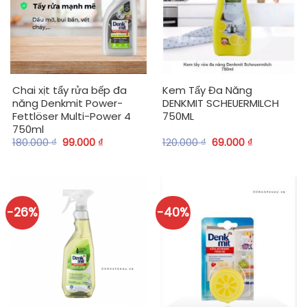
Chai xịt tẩy rửa bếp đa
Kem Tẩy Đa Năng
năng Denkmit Power-
DENKMIT SCHEUERMILCH
Fettlöser Multi-Power 4
750ML
750ml
180.000
₫
99.000
₫
120.000
₫
69.000
₫
-26%
-40%