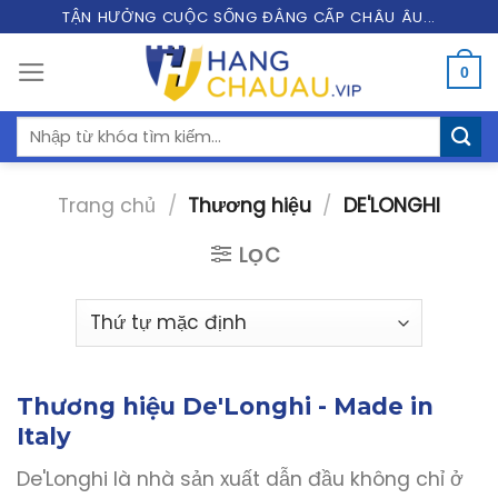
Skip
TẬN HƯỞNG CUỘC SỐNG ĐẲNG CẤP CHÂU ÂU...
to
0
content
Tìm
kiếm:
Trang chủ
/
Thương hiệu
/
DE'LONGHI
LỌC
Thương hiệu De'Longhi - Made in
Italy
De'Longhi là nhà sản xuất dẫn đầu không chỉ ở