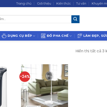
Trang chủ
Giới thiệu
Kiến thức
Tư vấn
Khuyến m
DỤNG CỤ BẾP
ĐỒ PHA CHẾ
LÀM ĐẸP, SỨ
Hiển thị tất cả 3 
-24%
+