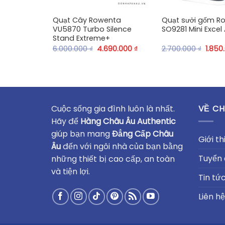
Quạt Cây Rowenta
Quạt sưởi gốm R
VU5870 Turbo Silence
SO9281 Mini Excel
Stand Extreme+
6.000.000
₫
4.690.000
₫
2.700.000
₫
1.850
Cuộc sống gia đình luôn là nhất.
VỀ CH
Hãy để
Hàng Châu Âu Authentic
giúp bạn mang
Đẳng Cấp Châu
Giới th
Âu
đến với ngôi nhà của bạn bằng
Tuyển
những thiết bị cao cấp, an toàn
và tiện lợi.
Tin tứ
Liên hệ