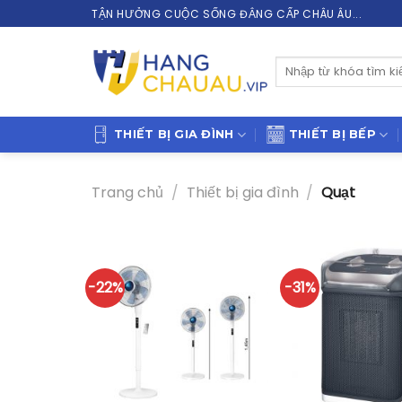
Skip
TẬN HƯỞNG CUỘC SỐNG ĐẲNG CẤP CHÂU ÂU...
to
content
Tìm
kiếm:
THIẾT BỊ GIA ĐÌNH
THIẾT BỊ BẾP
Trang chủ
/
Thiết bị gia đình
/
Quạt
-22%
-31%
+
+