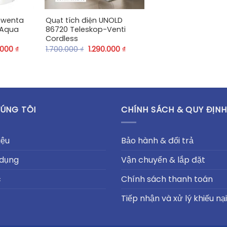
owenta
Quạt tích điện UNOLD
 Aqua
86720 Teleskop-Venti
Cordless
.000
₫
1.700.000
₫
1.290.000
₫
ÚNG TÔI
CHÍNH SÁCH & QUY ĐỊNH
iệu
Bảo hành & đổi trả
 dụng
Vận chuyển & lắp đặt
c
Chính sách thanh toán
Tiếp nhận và xử lý khiếu nại