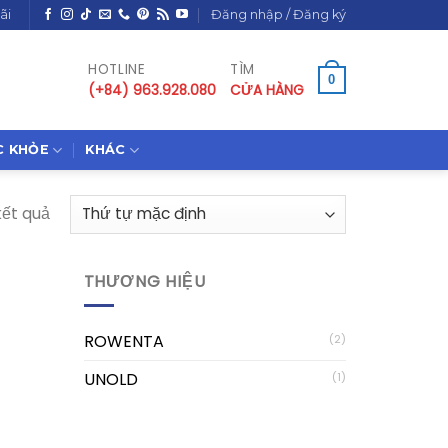
ãi
Đăng nhập / Đăng ký
HOTLINE
TÌM
0
(+84) 963.928.080
CỬA HÀNG
C KHỎE
KHÁC
kết quả
THƯƠNG HIỆU
ROWENTA
(2)
UNOLD
(1)