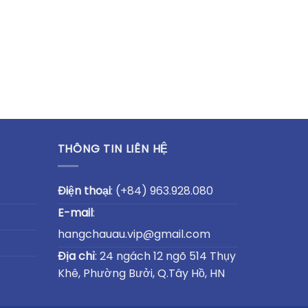
THÔNG TIN LIÊN HỆ
Điện thoại
:
(+84) 963.928.080
E-mail
:
hangchauau.vip@gmail.com
Địa chỉ
: 24 ngách 12 ngõ 514 Thụy
Khê, Phường Bưởi, Q.Tây Hồ, HN