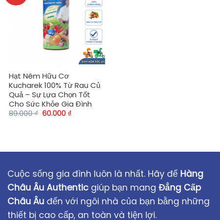
Hạt Nêm Hữu Cơ
Kucharek 100% Từ Rau Củ
Quả – Sự Lựa Chọn Tốt
Cho Sức Khỏe Gia Đình
89.000
₫
60.000
₫
Cuộc sống gia đình luôn là nhất. Hãy để
Hàng
Châu Âu Authentic
giúp bạn mang
Đẳng Cấp
Châu Âu
đến với ngôi nhà của bạn bằng những
thiết bị cao cấp, an toàn và tiện lợi.