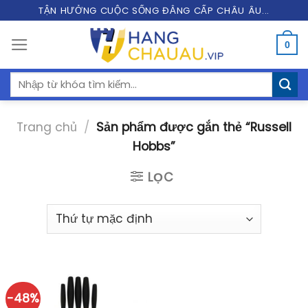
Skip
TẬN HƯỞNG CUỘC SỐNG ĐẲNG CẤP CHÂU ÂU...
to
0
content
Tìm
kiếm:
Trang chủ
/
Sản phẩm được gắn thẻ “Russell
Hobbs”
LỌC
-48%