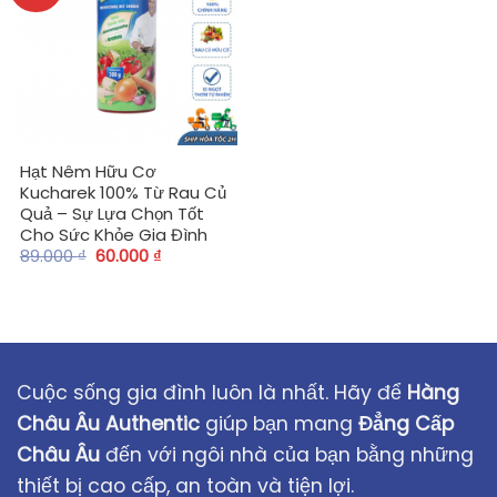
Hạt Nêm Hữu Cơ
Kucharek 100% Từ Rau Củ
Quả – Sự Lựa Chọn Tốt
Cho Sức Khỏe Gia Đình
89.000
₫
60.000
₫
Cuộc sống gia đình luôn là nhất. Hãy để
Hàng
Châu Âu Authentic
giúp bạn mang
Đẳng Cấp
Châu Âu
đến với ngôi nhà của bạn bằng những
thiết bị cao cấp, an toàn và tiện lợi.