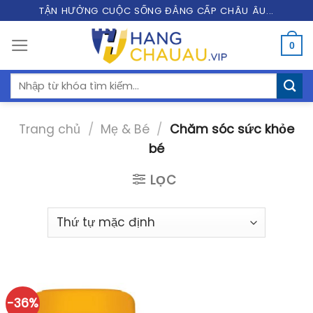
Skip
TẬN HƯỞNG CUỘC SỐNG ĐẲNG CẤP CHÂU ÂU...
to
0
content
Tìm
kiếm:
Trang chủ
/
Mẹ & Bé
/
Chăm sóc sức khỏe
bé
LỌC
-36%